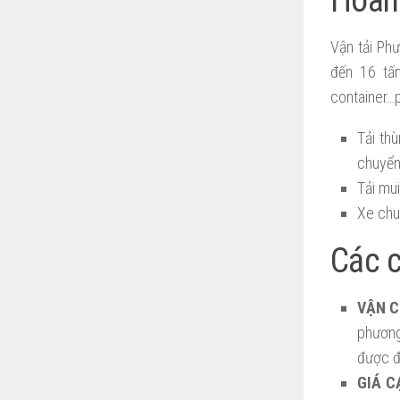
Vận tải Ph
đến 16 tấn
container…p
Tải thù
chuyển
Tải mui
Xe chu
Các 
VẬN 
phương
được đ
GIÁ C