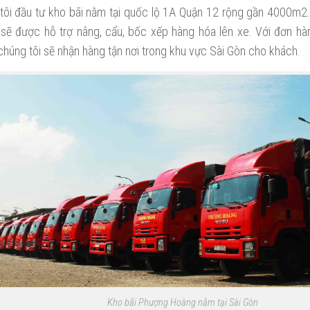
tôi đầu tư kho bãi nằm tại quốc lộ 1A Quận 12 rộng gần 4000m
 sẽ được hỗ trợ nâng, cẩu, bốc xếp hàng hóa lên xe. Với đơn hàn
húng tôi sẽ nhận hàng tận nơi trong khu vực Sài Gòn cho khách.
Kho bãi Phượng Hoàng nằm tại Sài Gòn