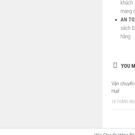
khách 
mang đ
AN TO
sách b
hàng.
YOU M
Vận chuyển 
Huế
18 THÁNG MƯ