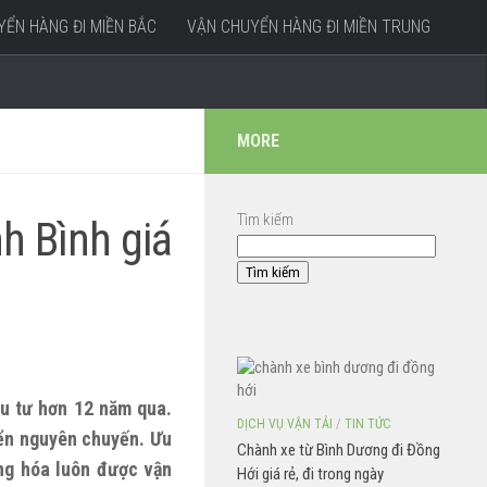
ỂN HÀNG ĐI MIỀN BẮC
VẬN CHUYỂN HÀNG ĐI MIỀN TRUNG
MORE
Tìm kiếm
h Bình giá
Tìm kiếm
u tư hơn 12 năm qua.
DỊCH VỤ VẬN TẢI
/
TIN TỨC
yển nguyên chuyến. Ưu
Chành xe từ Bình Dương đi Đồng
ng hóa luôn được vận
Hới giá rẻ, đi trong ngày