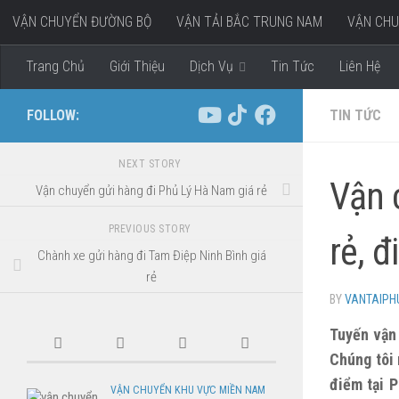
VẬN CHUYỂN ĐƯỜNG BỘ
VẬN TẢI BẮC TRUNG NAM
VẬN CHU
Skip to content
VẬN CHUYỂN HÀNG ĐI MIỀN TÂY
Trang Chủ
Giới Thiệu
Dịch Vụ
Tin Tức
Liên Hệ
FOLLOW:
TIN TỨC
NEXT STORY
Vận 
Vận chuyển gửi hàng đi Phủ Lý Hà Nam giá rẻ
PREVIOUS STORY
rẻ, đ
Chành xe gửi hàng đi Tam Điệp Ninh Bình giá
rẻ
BY
VANTAIP
Tuyến vận
Chúng tôi
điểm tại 
VẬN CHUYỂN KHU VỰC MIỀN NAM