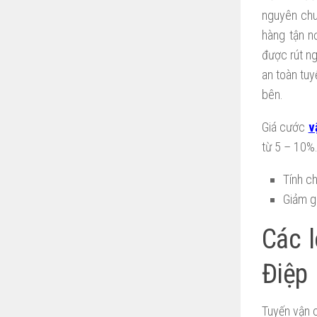
nguyên chu
hàng tận n
được rút n
an toàn tuy
bên.
Giá cước
v
từ 5 – 10%
Tính c
Giảm g
Các l
Điệp
Tuyến vận c