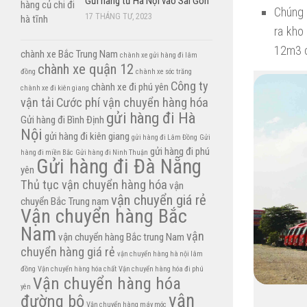
Gửi hàng từ Hà Nội vào Sài Gòn
Chúng 
17 THÁNG TƯ, 2023
ra kho
12m3 c
chành xe Bắc Trung Nam
chành xe gửi hàng đi lâm
chành xe quận 12
đồng
chành xe sóc trăng
Công ty
chành xe đi phú yên
chành xe đi kiên giang
vận tải
Cước phí vận chuyển hàng hóa
gửi hàng đi Hà
Gửi hàng đi Bình Định
Nội
gửi hàng đi kiên giang
gửi hàng đi Lâm Đồng
Gửi
gửi hàng đi phú
hàng đi miền Bắc
Gửi hàng đi Ninh Thuận
Gửi hàng đi Đà Nẵng
yên
Thủ tục vận chuyển hàng hóa
vận
vận chuyển giá rẻ
chuyển Bắc Trung nam
Vận chuyển hàng Bắc
Nam
vận
vận chuyển hàng Bắc trung Nam
chuyển hàng giá rẻ
vận chuyển hàng hà nội lâm
đồng
Vận chuyển hàng hóa chất
Vận chuyển hàng hóa đi phú
Vận chuyển hàng hóa
yên
vận
đường bộ
Vận chuyển hàng máy móc