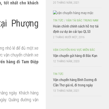
m, tốt nhất cho khách
20 THÁNG NĂM, 2021
tại Phượng
TIN TỨC
/
VẬN TẢI BẮC TRUNG NAM
Hoàn chỉnh chính sách hỗ trợ tái
định cư dự án cải tạo QL53
2 THÁNG MƯỜI MỘT, 2016
ng nhỏ lẻ để đủ một xe
VẬN CHUYỂN KHU VỰC MIỀN BẮC
hức vận chuyển chành xe
Vận chuyển gửi hàng đi Bắc Kạn
yển hàng đi Tam Điệp
12 THÁNG NĂM, 2020
TIN TỨC
Vận chuyển hàng Bình Dương đi
Cần Thơ giá rẻ, đi trong ngày
13 THÁNG NĂM, 2021
 hằng ngày. Khách hàng
ngày. Quãng đường vận