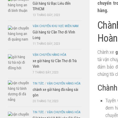
chuyển tr
Gửi hàng từ Bạc Liêu đến
TPHCM
hàng.
13 THÁNG BẢY, 2023
Chàn
VẬN CHUYỂN KHU VỰC MIỀN NAM
Gửi hàng từ Cần Thơ đi Vĩnh
Hoàn
Long
11 THÁNG BẢY, 2023
Chành xe
g
VẬN CHUYỂN HÀNG HÓA
tải vận chu
xe gửi hàng từ Cần Thơ đi Trà
Vinh
đảm bảo đư
7 THÁNG BẢY, 2023
chúng tôi c
TIN TỨC
/
VẬN CHUYỂN HÀNG HÓA
Chành 
chành xe gửi hàng đà nẵng sài
gòn
Tuyến 
20 THÁNG TƯ, 2023
đem hà
TIN TỨC
/
VẬN CHUYỂN HÀNG HÓA
chuyển