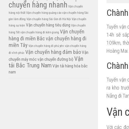
chuyển hàng nhanh
Vận chuyển
Chành 
hàng nội thất
Vận chuyển hàng quảng cáo
vận chuyển hàng Sài
gòn lâm đồng
Vận chuyển hàng Sài Gòn đi Hà Nội
Vận chuyển
Vận chuyển hàng tiêu dùng
Tuyến vận 
hàng sự kiện
Vận chuyển
Vận chuyển
hàng Tết
vận chuyển hàng đi kiên giang
14h sẽ sắp
hàng đi miền Bắc
vận chuyển hàng đi
109km, thời
miền Tây
Vận chuyển hàng đi phú yên
vận chuyển hàng
Hoàng Mai. 
Vận chuyển hàng đảm bảo
Vận
đi vĩnh phúc
Vận
chuyển máy móc
vận chuyển đường bộ
Chành 
tải Bắc Trung Nam
Vận tải hàng hóa bắc
nam
Tuyến vận 
ra kho trư
Nẵng đi Tam
Vận 
Với các đơ