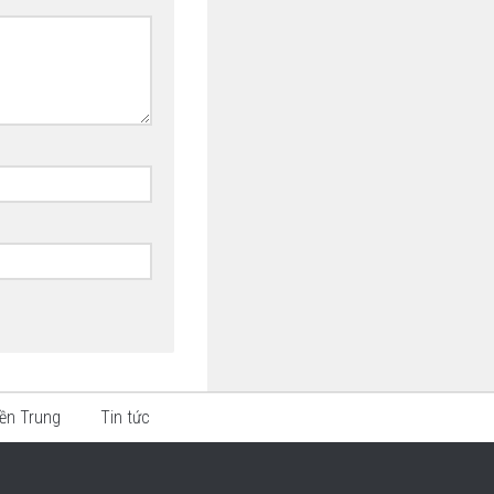
ền Trung
Tin tức