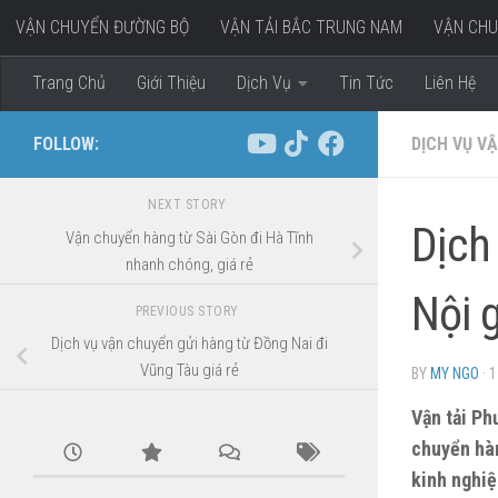
VẬN CHUYỂN ĐƯỜNG BỘ
VẬN TẢI BẮC TRUNG NAM
VẬN CHU
Skip to content
VẬN CHUYỂN HÀNG ĐI MIỀN TÂY
Trang Chủ
Giới Thiệu
Dịch Vụ
Tin Tức
Liên Hệ
FOLLOW:
DỊCH VỤ VẬ
NEXT STORY
Dịch
Vận chuyển hàng từ Sài Gòn đi Hà Tĩnh
nhanh chóng, giá rẻ
Nội g
PREVIOUS STORY
Dịch vụ vận chuyển gửi hàng từ Đồng Nai đi
Vũng Tàu giá rẻ
BY
MY NGO
·
1
Vận tải Ph
chuyển hà
kinh nghiệ