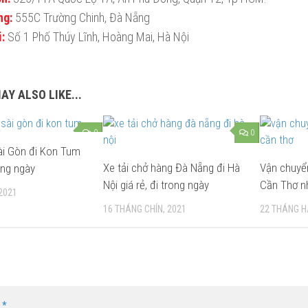
ng:
555C Trường Chinh, Đà Nẵng
:
Số 1 Phố Thúy Lĩnh, Hoàng Mai, Hà Nội
AY ALSO LIKE...
0
0
ài Gòn đi Kon Tum
Xe tải chở hàng Đà Nẵng đi Hà
Vận chuyể
rong ngày
Nội giá rẻ, đi trong ngày
Cần Thơ n
2021
16 THÁNG CHÍN, 2021
22 THÁNG HA
n
*