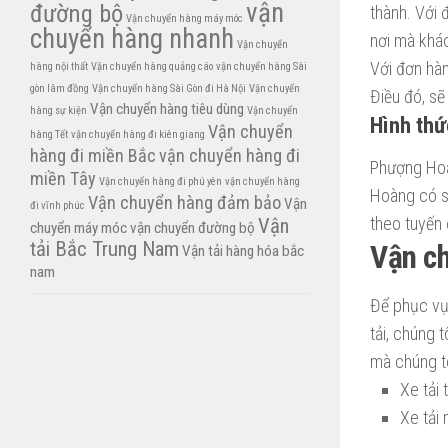
vận
đường bộ
thành. Với 
Vận chuyển hàng máy móc
chuyển hàng nhanh
nơi mà khác
Vận chuyển
Với đơn hàn
hàng nội thất
Vận chuyển hàng quảng cáo
vận chuyển hàng Sài
gòn lâm đồng
Vận chuyển hàng Sài Gòn đi Hà Nội
Vận chuyển
Điều đó, sẽ
Vận chuyển hàng tiêu dùng
hàng sự kiện
Vận chuyển
Hình thứ
Vận chuyển
hàng Tết
vận chuyển hàng đi kiên giang
hàng đi miền Bắc
vận chuyển hàng đi
Phượng Hoàn
miền Tây
Vận chuyển hàng đi phú yên
vận chuyển hàng
Hoàng có sẵ
Vận chuyển hàng đảm bảo
Vận
đi vĩnh phúc
theo tuyến 
Vận
chuyển máy móc
vận chuyển đường bộ
tải Bắc Trung Nam
Vận ch
Vận tải hàng hóa bắc
nam
Để phục vụ
tải, chúng 
mà chúng tô
Xe tải 
Xe tải 