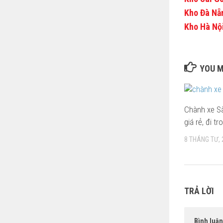
Kho Đà Nẵ
Kho Hà Nội
YOU M
Chành xe S
giá rẻ, đi t
8 THÁNG TƯ, 
TRẢ LỜI
Bình luậ