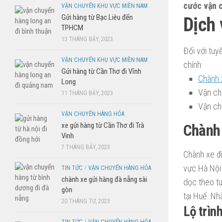
cước vận 
VẬN CHUYỂN KHU VỰC MIỀN NAM
Gửi hàng từ Bạc Liêu đến
Dịch 
TPHCM
13 THÁNG BẢY, 2023
Đối với tuy
VẬN CHUYỂN KHU VỰC MIỀN NAM
chính:
Gửi hàng từ Cần Thơ đi Vĩnh
Chành 
Long
Vận ch
11 THÁNG BẢY, 2023
Vận ch
VẬN CHUYỂN HÀNG HÓA
xe gửi hàng từ Cần Thơ đi Trà
Chành 
Vinh
7 THÁNG BẢY, 2023
Chành xe đi
vực Hà Nội
TIN TỨC
/
VẬN CHUYỂN HÀNG HÓA
chành xe gửi hàng đà nẵng sài
dọc theo t
gòn
tại Huế. Nh
20 THÁNG TƯ, 2023
Lộ trìn