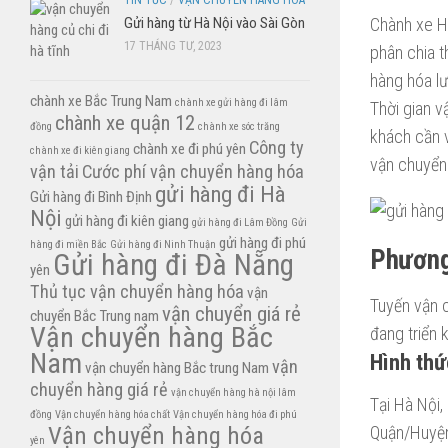
TIN TỨC
/
VẬN CHUYỂN HÀNG HÓA
Chành xe Hà
Gửi hàng từ Hà Nội vào Sài Gòn
17 THÁNG TƯ, 2023
phân chia t
hàng hóa lư
chành xe Bắc Trung Nam
chành xe gửi hàng đi lâm
Thời gian v
chành xe quận 12
đồng
chành xe sóc trăng
khách cần v
Công ty
chành xe đi phú yên
chành xe đi kiên giang
vận chuyển 
vận tải
Cước phí vận chuyển hàng hóa
gửi hàng đi Hà
Gửi hàng đi Bình Định
Nội
gửi hàng đi kiên giang
gửi hàng đi Lâm Đồng
Gửi
gửi hàng đi phú
hàng đi miền Bắc
Gửi hàng đi Ninh Thuận
Phương
Gửi hàng đi Đà Nẵng
yên
Thủ tục vận chuyển hàng hóa
vận
Tuyến vận 
vận chuyển giá rẻ
chuyển Bắc Trung nam
Vận chuyển hàng Bắc
đang triển 
Nam
Hình thứ
vận
vận chuyển hàng Bắc trung Nam
chuyển hàng giá rẻ
vận chuyển hàng hà nội lâm
Tại Hà Nội,
đồng
Vận chuyển hàng hóa chất
Vận chuyển hàng hóa đi phú
Vận chuyển hàng hóa
Quận/Huyện 
yên