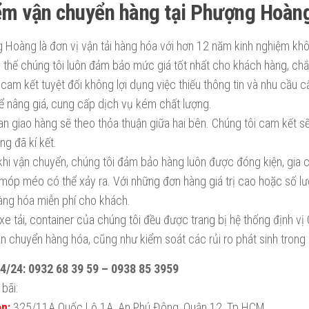
ểm vận chuyển hàng tại Phượng Hoàn
 Hoàng là đơn vị vận tải hàng hóa với hơn 12 năm kinh nghiệm kh
Vì thế chúng tôi luôn đảm bảo mức giá tốt nhất cho khách hàng, c
cam kết tuyệt đối không lợi dụng việc thiếu thông tin và nhu cầu
ể nâng giá, cung cấp dịch vụ kém chất lượng.
ian giao hàng sẽ theo thỏa thuận giữa hai bên. Chúng tôi cam kết 
g đã kí kết.
khi vận chuyển, chúng tôi đảm bảo hàng luôn được đóng kiện, gia 
móp méo có thể xảy ra. Với những đơn hàng giá trị cao hoặc số l
àng hóa miễn phí cho khách.
xe tải, container của chúng tôi đều được trang bị hệ thống định vị
ận chuyển hàng hóa, cũng như kiểm soát các rủi ro phát sinh trong 
4/24: 0932 68 39 59 – 0938 85 3959
bãi:
n:
325/11A Quốc Lộ 1A, An Phú Đông, Quận 12, Tp HCM.