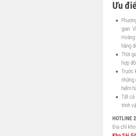
Ưu đi
Phượng
gian. 
Hoàng 
hàng đ
Thời g
hợp đồn
Trước 
những 
hiểm h
Tất cả 
trình v
HOTLINE 2
Địa chỉ kho 
Kho Sài Gò