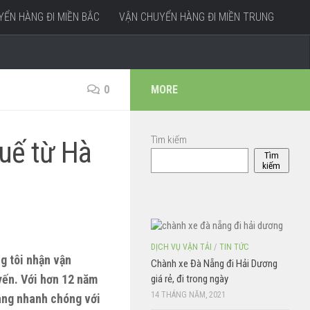
ỂN HÀNG ĐI MIỀN BẮC
VẬN CHUYỂN HÀNG ĐI MIỀN TRUNG
0
MORE
Tìm kiếm
Huế từ Hà
Tìm
kiếm
DỊCH VỤ VẬN TẢI
/
TIN TỨC
g tôi nhận vận
Chành xe Đà Nẵng đi Hải Dương
ến. Với hơn 12 năm
giá rẻ, đi trong ngày
14 THÁNG NĂM, 2021
hàng nhanh chóng với