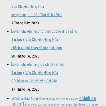
Vận Chuyển Hàng Hóa
xe gửi hàng từ Cần Thơ đi Trà Vinh
7 Tháng Bảy, 2023
Tin tức
/
Vận Chuyển Hàng Hóa
chành xe gửi hàng đà nẵng sài gòn
20 Tháng Tư, 2023
Tin tức
/
Vận Chuyển Hàng Hóa
Gửi hàng từ Hà Nội vào Sài Gòn
17 Tháng Tư, 2023
chành xe
chành xe Bắc Trung Nam
chành xe gửi hàng đi lâm đồng
quận 12
chành xe đi phú yên
chành xe sóc trăng
chành xe đi kiên giang