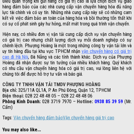
Điều quan trọng khi gửi hàng có giá trị cao là lựa chọn dịch vụ giao
hàng đảm bảo của các nhà cung cấp vận chuyển hàng hóa đủ năng
lực tài chính và có uy tín. Những nhà cung cấp này sẽ có những cam
kết về việc đảm bảo an toàn của hàng hóa và bồi thường tổn thất khi
có sự cố phát sinh gây hư hỏng, mất mát trong quá trình vận chuyển.
Hiện nay, có nhiều đơn vị vận tải cung cấp dịch
vụ
vận chuyển hàng
có giá trị cao nhưng chất lượng dịch vụ mỗi doanh nghiệp có sự
chênh lệch. Phượng Hoàng là một trong những công ty vận tải lớn và
uy tín hàng đầu tại khu vực TPHCM nhận
vận chuyển hàng có giá trị
cao đi Hà Nội
, Đà Nẵng và các tỉnh thành khác. Dịch vụ của Phượng
Hoàng đã nhận được sự tin tưởng của nhiều khách hàng. Quý khách
có nhu cầu vận chuyển hàng hóa có giá trị cao, vui lòng liên hệ với
chúng tôi để được hỗ trợ tư vấn và báo giá.
CÔNG TY TNHH VẬN TẢI TMDV PHƯỢNG HOÀNG
Địa chỉ:
325/11A QL1A, P. An Phú Đông, Quận 12, TPHCM
Điện thoại:
028 22 48 48 05 – 028 22 48 48 06
Phòng Kinh Doanh:
028 3719 7970 –
Hotline:
0938 85 39 59
(Mr.
Cẩm)
Tags:
Vận chuyển hàng đảm bảo
Vận chuyển hàng giá trị cao
You may also like...