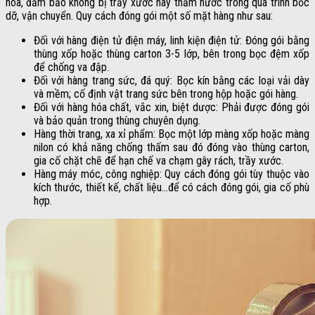
hóa, đảm bảo không bị trầy xước hay thấm nước trong quá trình bốc
dỡ, vận chuyển. Quy cách đóng gói một số mặt hàng như sau:
Đối với hàng điện tử điện máy, linh kiện điện tử: Đóng gói bằng
thùng xốp hoặc thùng carton 3-5 lớp, bên trong bọc đệm xốp
để chống va đập.
Đối với hàng trang sức, đá quý: Bọc kín bằng các loại vải dày
và mềm; cố định vật trang sức bên trong hộp hoặc gói hàng.
Đối với hàng hóa chất, vắc xin, biệt dược: Phải được đóng gói
và bảo quản trong thùng chuyên dụng.
Hàng thời trang, xa xỉ phẩm: Bọc một lớp màng xốp hoặc màng
nilon có khả năng chống thấm sau đó đóng vào thùng carton,
gia cố chặt chẽ để hạn chế va chạm gây rách, trầy xước.
Hàng máy móc, công nghiệp: Quy cách đóng gói tùy thuộc vào
kích thước, thiết kế, chất liệu…để có cách đóng gói, gia cố phù
hợp.