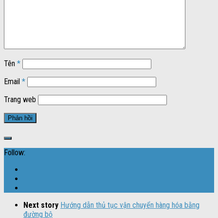
Tên
*
Email
*
Trang web
Follow:
Next story
Hướng dẫn thủ tục vận chuyển hàng hóa bằng
đường bộ