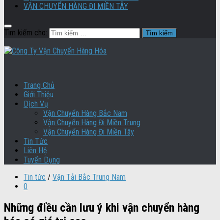
VẬN CHUYỂN HÀNG ĐI MIỀN TÂY
Tìm kiếm cho:
Trang Chủ
Giới Thiệu
Dịch Vụ
Vận Chuyển Hàng Bắc Nam
Vận Chuyển Hàng Đi Miền Trung
Vận Chuyển Hàng Đi Miền Tây
Tin Tức
Liên Hệ
Tuyển Dụng
Tin tức
/
Vận Tải Bắc Trung Nam
0
Những điều cần lưu ý khi vận chuyển hàng