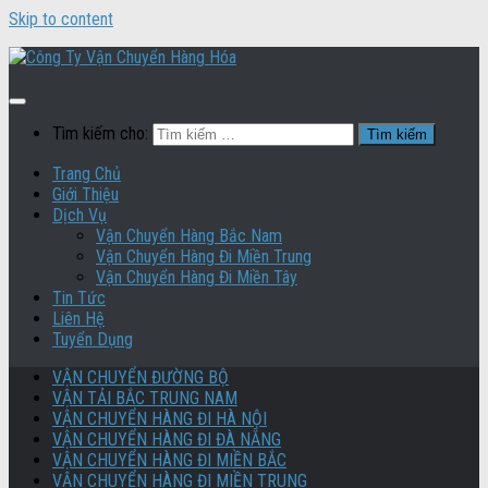
Skip to content
Tìm kiếm cho:
Trang Chủ
Giới Thiệu
Dịch Vụ
Vận Chuyển Hàng Bắc Nam
Vận Chuyển Hàng Đi Miền Trung
Vận Chuyển Hàng Đi Miền Tây
Tin Tức
Liên Hệ
Tuyển Dụng
VẬN CHUYỂN ĐƯỜNG BỘ
VẬN TẢI BẮC TRUNG NAM
VẬN CHUYỂN HÀNG ĐI HÀ NỘI
VẬN CHUYỂN HÀNG ĐI ĐÀ NẴNG
VẬN CHUYỂN HÀNG ĐI MIỀN BẮC
VẬN CHUYỂN HÀNG ĐI MIỀN TRUNG