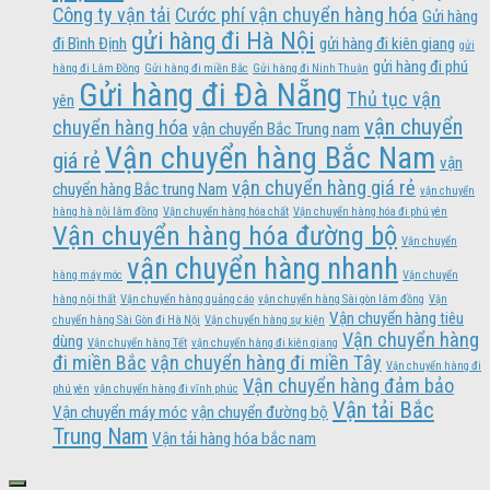
Công ty vận tải
Cước phí vận chuyển hàng hóa
Gửi hàng
gửi hàng đi Hà Nội
đi Bình Định
gửi hàng đi kiên giang
gửi
gửi hàng đi phú
hàng đi Lâm Đồng
Gửi hàng đi miền Bắc
Gửi hàng đi Ninh Thuận
Gửi hàng đi Đà Nẵng
Thủ tục vận
yên
vận chuyển
chuyển hàng hóa
vận chuyển Bắc Trung nam
Vận chuyển hàng Bắc Nam
giá rẻ
vận
vận chuyển hàng giá rẻ
chuyển hàng Bắc trung Nam
vận chuyển
hàng hà nội lâm đồng
Vận chuyển hàng hóa chất
Vận chuyển hàng hóa đi phú yên
Vận chuyển hàng hóa đường bộ
Vận chuyển
vận chuyển hàng nhanh
hàng máy móc
Vận chuyển
hàng nội thất
Vận chuyển hàng quảng cáo
vận chuyển hàng Sài gòn lâm đồng
Vận
Vận chuyển hàng tiêu
chuyển hàng Sài Gòn đi Hà Nội
Vận chuyển hàng sự kiện
Vận chuyển hàng
dùng
Vận chuyển hàng Tết
vận chuyển hàng đi kiên giang
đi miền Bắc
vận chuyển hàng đi miền Tây
Vận chuyển hàng đi
Vận chuyển hàng đảm bảo
phú yên
vận chuyển hàng đi vĩnh phúc
Vận tải Bắc
Vận chuyển máy móc
vận chuyển đường bộ
Trung Nam
Vận tải hàng hóa bắc nam