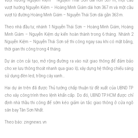
vượt hướng Nguyễn Kiệm – Nguyễn Thái Sơn dài hơn 367 m, một cầu
vượt hướng Nguyễn Kiệm – Hoàng Minh Giám dài hơn 367 m và một cầu
vượt từ đường Hoàng Minh Giám – Nguyễn Thái Sơn dài gần 363 m.
Theo nhà đầu tư, nhánh 1 Nguyễn Thái Sơn – Hoàng Minh Giám, Hoàng
Minh Giám – Nguyễn Kiệm dự kiến hoàn thành trong 6 tháng. Nhánh 2
Nguyễn Kiệm – Nguyễn Thái Sơn sẽ thi công ngay sau khi có mặt bằng,
thời gian thi công trong 4 tháng.
Dự án còn cải tạo, mở rộng đường ra vào nút giao thông để đảm bảo
cho xe lưu thông thoát nhanh qua giao lộ; xây dựng hệ thống chiếu sáng
sử dụng đèn led, trồng cây xanh…
Hai dự án trên đã được Thủ tướng chấp thuận từ đề xuất của UBND TP
cho xây công trình theo lệnh khẩn cấp. Do đó, UBND TP.HCM được chỉ
định nhà thầu thi công để sớm kéo giảm ùn tắc giao thông ở cửa ngõ
sân bay Tân Sơn Nhất.
Theo báo: zingnews.vn