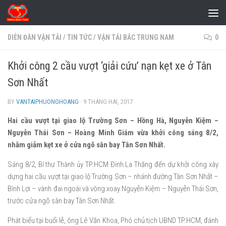
Skip to content
DIỄN ĐÀN VẬN TẢI
/
TIN TỨC
/
VẬN TẢI BẮC TRUNG NAM
0
Khởi công 2 cầu vượt ‘giải cứu’ nạn kẹt xe ở Tân
Sơn Nhất
BY
VANTAIPHUONGHOANG
·
9 THÁNG HAI, 2017
Hai cầu vượt tại giao lộ Trường Sơn – Hồng Hà, Nguyễn Kiệm –
Nguyễn Thái Sơn – Hoàng Minh Giám vừa khởi công sáng 8/2,
nhằm giảm kẹt xe ở cửa ngõ sân bay Tân Sơn Nhất.
Sáng 8/2, Bí thư Thành ủy TP.HCM Đinh La Thăng đến dự khởi công xây
dựng hai cầu vượt tại giao lộ Trường Sơn – nhánh đường Tân Sơn Nhất –
Bình Lợi – vành đai ngoài và vòng xoay Nguyễn Kiệm – Nguyễn Thái Sơn,
trước cửa ngõ sân bay Tân Sơn Nhất.
Phát biểu tại buổi lễ, ông Lê Văn Khoa, Phó chủ tịch UBND TP.HCM, đánh