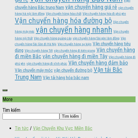
vận
vận chuyển hàng giá rẻ
chuyển hàng Bắc trung Nam
vận chuyển
hàng hà nội lâm đồng
Vận chuyển hàng hóa chất
Vận chuyển hàng hóa đi phú yên
Vận chuyển hàng hóa đường bộ
Vận chuyển
vận chuyển hàng nhanh
hàng máy móc
Vận chuyển
hàng nội thất
Vận chuyển hàng quảng cáo
vận chuyển hàng Sài gòn lâm đồng
Vận
Vận chuyển hàng tiêu
chuyển hàng Sài Gòn đi Hà Nội
Vận chuyển hàng sự kiện
Vận chuyển hàng
dùng
Vận chuyển hàng Tết
vận chuyển hàng đi kiên giang
đi miền Bắc
vận chuyển hàng đi miền Tây
Vận chuyển hàng đi
Vận chuyển hàng đảm bảo
phú yên
vận chuyển hàng đi vĩnh phúc
Vận tải Bắc
Vận chuyển máy móc
vận chuyển đường bộ
Trung Nam
Vận tải hàng hóa bắc nam
More
Tìm kiếm
Tìm kiếm
Tin tức
/
Vận Chuyển Khu Vực Miền Bắc