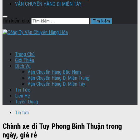
VẬN CHUYỂN HÀNG ĐI MIỀN TÂY
Tìm kiếm cho:
Trang Chủ
Giới Thiệu
Dịch Vụ
Vận Chuyển Hàng Bắc Nam
Vận Chuyển Hàng Đi Miền Trung
Vận Chuyển Hàng Đi Miền Tây
Tin Tức
Liên Hệ
Tuyển Dụng
Tin tức
Chành xe đi Tuy Phong Bình Thuận trong
ngày, giá rẻ