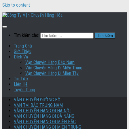
Skip to content
Tìm kiếm cho:
Trang Chủ
Giới Thiệu
Dịch Vụ
Vận Chuyển Hàng Bắc Nam
Vận Chuyển Hàng Đi Miền Trung
Vận Chuyển Hàng Đi Miền Tây
Tin Tức
Liên Hệ
Tuyển Dụng
VẬN CHUYỂN ĐƯỜNG BỘ
VẬN TẢI BẮC TRUNG NAM
VẬN CHUYỂN HÀNG ĐI HÀ NỘI
VẬN CHUYỂN HÀNG ĐI ĐÀ NẴNG
VẬN CHUYỂN HÀNG ĐI MIỀN BẮC
VẬN CHUYỂN HÀNG ĐI MIỀN TRUNG