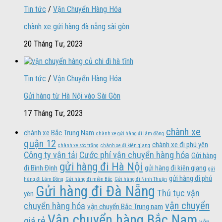
Tin tức
/
Vận Chuyển Hàng Hóa
chành xe gửi hàng đà nẵng sài gòn
20 Tháng Tư, 2023
Tin tức
/
Vận Chuyển Hàng Hóa
Gửi hàng từ Hà Nội vào Sài Gòn
17 Tháng Tư, 2023
chành xe
chành xe Bắc Trung Nam
chành xe gửi hàng đi lâm đồng
quận 12
chành xe đi phú yên
chành xe sóc trăng
chành xe đi kiên giang
Công ty vận tải
Cước phí vận chuyển hàng hóa
Gửi hàng
gửi hàng đi Hà Nội
đi Bình Định
gửi hàng đi kiên giang
gửi
gửi hàng đi phú
hàng đi Lâm Đồng
Gửi hàng đi miền Bắc
Gửi hàng đi Ninh Thuận
Gửi hàng đi Đà Nẵng
Thủ tục vận
yên
vận chuyển
chuyển hàng hóa
vận chuyển Bắc Trung nam
Vận chuyển hàng Bắc Nam
giá rẻ