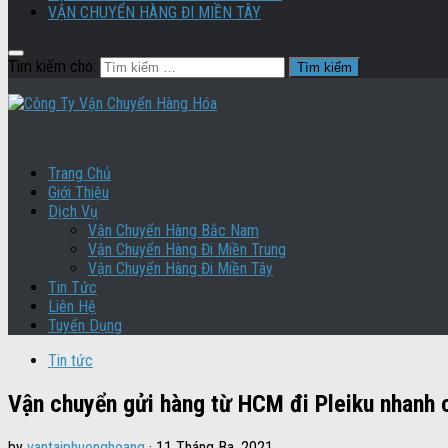
VẬN CHUYỂN HÀNG ĐI MIỀN TÂY
Tìm kiếm cho:
Trang Chủ
Giới Thiệu
Dịch Vụ
Vận Chuyển Hàng Bắc Nam
Vận Chuyển Hàng Đi Miền Trung
Vận Chuyển Hàng Đi Miền Tây
Tin Tức
Liên Hệ
Tuyển Dụng
Tin tức
Vận chuyển gửi hàng từ HCM đi Pleiku nhanh 
by
vantaiphuonghoang
·
11 Tháng Ba, 2021