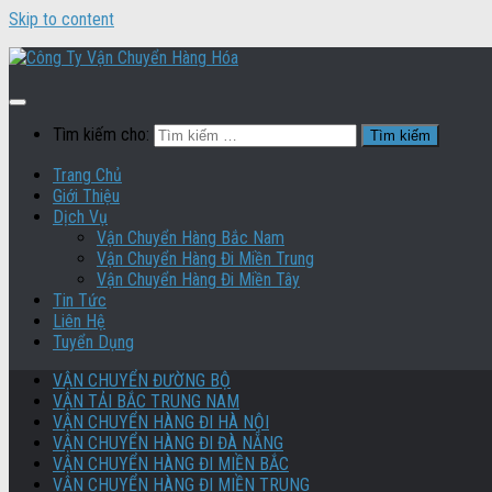
Skip to content
Tìm kiếm cho:
Trang Chủ
Giới Thiệu
Dịch Vụ
Vận Chuyển Hàng Bắc Nam
Vận Chuyển Hàng Đi Miền Trung
Vận Chuyển Hàng Đi Miền Tây
Tin Tức
Liên Hệ
Tuyển Dụng
VẬN CHUYỂN ĐƯỜNG BỘ
VẬN TẢI BẮC TRUNG NAM
VẬN CHUYỂN HÀNG ĐI HÀ NỘI
VẬN CHUYỂN HÀNG ĐI ĐÀ NẴNG
VẬN CHUYỂN HÀNG ĐI MIỀN BẮC
VẬN CHUYỂN HÀNG ĐI MIỀN TRUNG