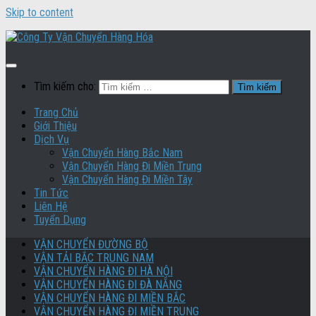
Skip to content
Tìm kiếm cho:
Trang Chủ
Giới Thiệu
Dịch Vụ
Vận Chuyển Hàng Bắc Nam
Vận Chuyển Hàng Đi Miền Trung
Vận Chuyển Hàng Đi Miền Tây
Tin Tức
Liên Hệ
Tuyển Dụng
VẬN CHUYỂN ĐƯỜNG BỘ
VẬN TẢI BẮC TRUNG NAM
VẬN CHUYỂN HÀNG ĐI HÀ NỘI
VẬN CHUYỂN HÀNG ĐI ĐÀ NẴNG
VẬN CHUYỂN HÀNG ĐI MIỀN BẮC
VẬN CHUYỂN HÀNG ĐI MIỀN TRUNG