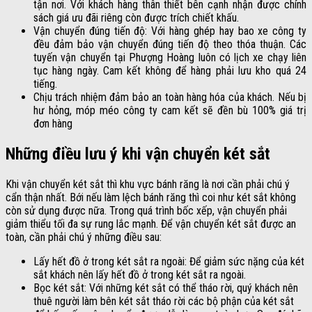
tận nơi. Với khách hàng thân thiết bên cạnh nhận được chính
sách giá ưu đãi riêng còn được trích chiết khấu.
Vận chuyển đúng tiến độ: Với hàng ghép hay bao xe công ty
đều đảm bảo vận chuyển đúng tiến độ theo thóa thuận. Các
tuyến vận chuyển tại Phượng Hoàng luôn có lịch xe chạy liên
tục hàng ngày. Cam kết không để hàng phải lưu kho quá 24
tiếng.
Chịu trách nhiệm đảm bảo an toàn hàng hóa của khách. Nếu bị
hư hỏng, móp méo công ty cam kết sẽ đền bù 100% giá trị
đơn hàng
Những điều lưu ý khi vận chuyển két sắt
Khi vận chuyển két sắt thì khu vực bánh răng là nơi cần phải chú ý
cẩn thận nhất. Bới nếu làm lệch bánh răng thì coi như két sắt không
còn sử dụng được nữa. Trong quá trình bốc xếp, vận chuyển phải
giảm thiểu tối đa sự rung lắc mạnh. Để vận chuyển két sắt được an
toàn, cần phải chú ý những điều sau:
Lấy hết đồ ở trong két sắt ra ngoài: Để giảm sức nặng của két
sắt khách nên lấy hết đồ ở trong két sắt ra ngoài.
Bọc két sắt: Với những két sắt có thể tháo rời, quý khách nên
thuê người làm bên két sắt tháo rời các bộ phận của két sắt