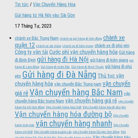
Tin tức
/
Vận Chuyển Hàng Hóa
Gửi hàng từ Hà Nội vào Sài Gòn
17 Tháng Tư, 2023
chành xe
chành xe Bắc Trung Nam
chành xe gửi hàng đi lâm đồng
quận 12
chành xe đi phú yên
chành xe sóc trăng
chành xe đi kiên giang
Công ty vận tải
Cước phí vận chuyển hàng hóa
Gửi hàng
gửi hàng đi Hà Nội
đi Bình Định
gửi hàng đi kiên giang
gửi
gửi hàng đi phú
hàng đi Lâm Đồng
Gửi hàng đi miền Bắc
Gửi hàng đi Ninh Thuận
Gửi hàng đi Đà Nẵng
Thủ tục vận
yên
vận chuyển
chuyển hàng hóa
vận chuyển Bắc Trung nam
Vận chuyển hàng Bắc Nam
giá rẻ
vận
vận chuyển hàng giá rẻ
chuyển hàng Bắc trung Nam
vận chuyển
hàng hà nội lâm đồng
Vận chuyển hàng hóa chất
Vận chuyển hàng hóa đi phú yên
Vận chuyển hàng hóa đường bộ
Vận chuyển
vận chuyển hàng nhanh
hàng máy móc
Vận chuyển
hàng nội thất
Vận chuyển hàng quảng cáo
vận chuyển hàng Sài gòn lâm đồng
Vận
Vận chuyển hàng tiêu
chuyển hàng Sài Gòn đi Hà Nội
Vận chuyển hàng sự kiện