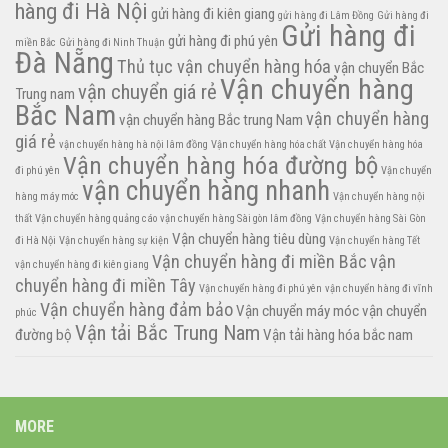
hàng đi Hà Nội
gửi hàng đi kiên giang
gửi hàng đi Lâm Đồng
Gửi hàng đi
Gửi hàng đi
gửi hàng đi phú yên
miền Bắc
Gửi hàng đi Ninh Thuận
Đà Nẵng
Thủ tục vận chuyển hàng hóa
vận chuyển Bắc
Vận chuyển hàng
vận chuyển giá rẻ
Trung nam
Bắc Nam
vận chuyển hàng
vận chuyển hàng Bắc trung Nam
giá rẻ
vận chuyển hàng hà nội lâm đồng
Vận chuyển hàng hóa chất
Vận chuyển hàng hóa
Vận chuyển hàng hóa đường bộ
đi phú yên
Vận chuyển
vận chuyển hàng nhanh
hàng máy móc
Vận chuyển hàng nội
thất
Vận chuyển hàng quảng cáo
vận chuyển hàng Sài gòn lâm đồng
Vận chuyển hàng Sài Gòn
Vận chuyển hàng tiêu dùng
đi Hà Nội
Vận chuyển hàng sự kiện
Vận chuyển hàng Tết
Vận chuyển hàng đi miền Bắc
vận
vận chuyển hàng đi kiên giang
chuyển hàng đi miền Tây
Vận chuyển hàng đi phú yên
vận chuyển hàng đi vĩnh
Vận chuyển hàng đảm bảo
Vận chuyển máy móc
vận chuyển
phúc
Vận tải Bắc Trung Nam
đường bộ
Vận tải hàng hóa bắc nam
MORE