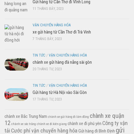
Gửi hàng từ Cần Thơ đi Vĩnh Long
11 THÁNG BẢY, 2023
VẬN CHUYỂN HÀNG HÓA
xe gửi hàng từ Cần Thơ đi Trà Vinh
7 THÁNG BẢY, 2023
TIN TỨC
/
VẬN CHUYỂN HÀNG HÓA
chành xe gửi hàng đà nẵng sài gòn
20 THÁNG TƯ, 2023
TIN TỨC
/
VẬN CHUYỂN HÀNG HÓA
Gửi hàng từ Hà Nội vào Sài Gòn
17 THÁNG TƯ, 2023
chành xe quận
chành xe Bắc Trung Nam
chành xe gửi hàng đi lâm đồng
12
Công ty vận
chành xe đi phú yên
chành xe sóc trăng
chành xe đi kiên giang
gửi
tải
Cước phí vận chuyển hàng hóa
Gửi hàng đi Bình Định