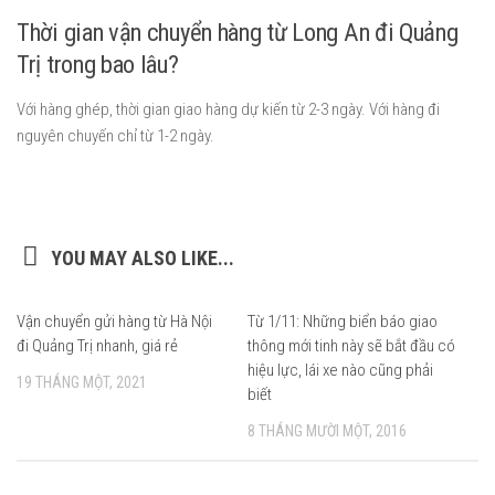
Thời gian vận chuyển hàng từ Long An đi Quảng
Trị trong bao lâu?
Với hàng ghép, thời gian giao hàng dự kiến từ 2-3 ngày. Với hàng đi
nguyên chuyến chỉ từ 1-2 ngày.
YOU MAY ALSO LIKE...
Vận chuyển gửi hàng từ Hà Nội
Từ 1/11: Những biển báo giao
0
đi Quảng Trị nhanh, giá rẻ
thông mới tinh này sẽ bắt đầu có
hiệu lực, lái xe nào cũng phải
19 THÁNG MỘT, 2021
biết
8 THÁNG MƯỜI MỘT, 2016