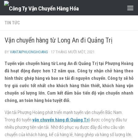
Skip to content
TIN TỨC
Vận chuyển hàng từ Long An đi Quảng Trị
BY
VANTAIPHUONGHOANG
·
17 THÁNG MƯỜI MỘT, 2021
Tuyến vận chuyển hàng từ Long An đi Quảng Trị tại Phượng Hoàng
đã hoạt động được hơn 12 năm qua. Công ty nhận chở hàng theo
hình thức ghép hàng và bao xe tải đi nguyên chuyến. Công ty sẽ hỗ
trợ giá cước tốt nhất cho khách hàng thân thiết, khách hàng vận
chuyển số lượng lớn. Cam kết đảm bảo tiến độ vận chuyển nhanh
chóng, an toàn hàng hóa tuyệt đối.
Vận tải Phượng Hoàng phát triển mạnh tuyến vận chuyển Bắc Nam.
Trong đó tuyến
vận chuyển hàng đi Quảng Trị
được công ty đầu tư
nhiều phương tiện vận tải. Nhờ đó phục vụ được đầy đủ nhu cầu vận
chuyển của khách hàng, kể cả hàng lẻ, hàng ghép và hàng số lượng lớn.