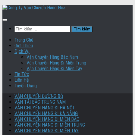
Skip
to
content
Tìm
kiếm
cho:
Trang Chủ
Giới Thiệu
Dịch Vụ
Vận Chuyển Hàng Bắc Nam
Vận Chuyển Hàng Đi Miền Trung
Vận Chuyển Hàng Đi Miền Tây
Tin Tức
Liên Hệ
Tuyển Dụng
VẬN CHUYỂN ĐƯỜNG BỘ
VẬN TẢI BẮC TRUNG NAM
VẬN CHUYỂN HÀNG ĐI HÀ NỘI
VẬN CHUYỂN HÀNG ĐI ĐÀ NẴNG
VẬN CHUYỂN HÀNG ĐI MIỀN BẮC
VẬN CHUYỂN HÀNG ĐI MIỀN TRUNG
VẬN CHUYỂN HÀNG ĐI MIỀN TÂY