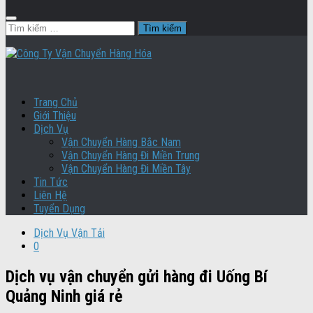
Tìm
kiếm
cho:
Trang Chủ
Giới Thiệu
Dịch Vụ
Vận Chuyển Hàng Bắc Nam
Vận Chuyển Hàng Đi Miền Trung
Vận Chuyển Hàng Đi Miền Tây
Tin Tức
Liên Hệ
Tuyển Dụng
Dịch Vụ Vận Tải
0
Dịch vụ vận chuyển gửi hàng đi Uống Bí
Quảng Ninh giá rẻ