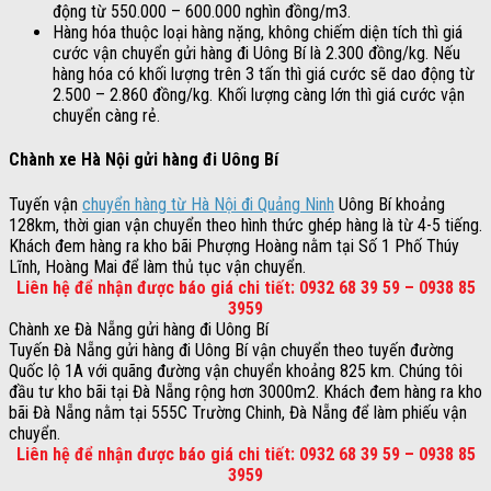
động từ 550.000 – 600.000 nghìn đồng/m3.
Hàng hóa thuộc loại hàng nặng, không chiếm diện tích thì giá
cước vận chuyển gửi hàng đi Uông Bí là 2.300 đồng/kg. Nếu
hàng hóa có khối lượng trên 3 tấn thì giá cước sẽ dao động từ
2.500 – 2.860 đồng/kg. Khối lượng càng lớn thì giá cước vận
chuyển càng rẻ.
Chành xe Hà Nội gửi hàng đi Uông Bí
Tuyến vận
chuyển hàng từ Hà Nội đi Quảng Ninh
Uông Bí khoảng
128km, thời gian vận chuyển theo hình thức ghép hàng là từ 4-5 tiếng.
Khách đem hàng ra kho bãi Phượng Hoàng nằm tại Số 1 Phố Thúy
Lĩnh, Hoàng Mai để làm thủ tục vận chuyển.
Liên hệ để nhận được báo giá chi tiết: 0932 68 39 59 – 0938 85
3959
Chành xe Đà Nẵng gửi hàng đi Uông Bí
Tuyến Đà Nẵng gửi hàng đi Uông Bí vận chuyển theo tuyến đường
Quốc lộ 1A với quãng đường vận chuyển khoảng 825 km. Chúng tôi
đầu tư kho bãi tại Đà Nẵng rộng hơn 3000m2. Khách đem hàng ra kho
bãi Đà Nẵng nằm tại 555C Trường Chinh, Đà Nẵng để làm phiếu vận
chuyển.
Liên hệ để nhận được báo giá chi tiết: 0932 68 39 59 – 0938 85
3959