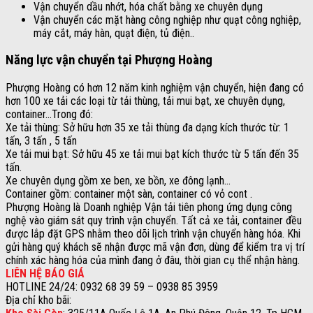
Vận chuyển dầu nhớt, hóa chất bằng xe chuyên dụng
Vận chuyển các mặt hàng công nghiệp như quạt công nghiệp,
máy cắt, máy hàn, quạt điện, tủ điện..
Năng lực vận chuyển tại Phượng Hoàng
Phượng Hoàng có hơn 12 năm kinh nghiệm vận chuyển, hiện đang có
hơn 100 xe tải các loại từ tải thùng, tải mui bạt, xe chuyên dụng,
container…Trong đó:
Xe tải thùng: Sở hữu hơn 35 xe tải thùng đa dạng kích thước từ: 1
tấn, 3 tấn , 5 tấn
Xe tải mui bạt: Sở hữu 45 xe tải mui bạt kích thước từ 5 tấn đến 35
tấn.
Xe chuyên dụng gồm xe ben, xe bồn, xe đông lạnh…
Container gồm: container một sàn, container có vỏ cont .
Phượng Hoàng là Doanh nghiệp Vận tải tiên phong ứng dụng công
nghệ vào giám sát quy trình vận chuyển. Tất cả xe tải, container đều
được lắp đặt GPS nhằm theo dõi lịch trình vận chuyển hàng hóa. Khi
gửi hàng quý khách sẽ nhận được mã vận đơn, dùng để kiểm tra vị trí
chính xác hàng hóa của mình đang ở đâu, thời gian cụ thể nhận hàng.
LIÊN HỆ BÁO GIÁ
HOTLINE 24/24: 0932 68 39 59 – 0938 85 3959
Địa chỉ kho bãi: