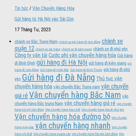
Tin tức
/
Vận Chuyển Hàng Hóa
Gửi hàng từ Hà Nội vào Sài Gòn
17 Tháng Tư, 2023
chành xe
chành xe Bắc Trung Nam
chành xe gửi hàng đi lâm đồng
quận 12
chành xe đi phú yên
chành xe sóc trăng
chành xe đi kiên giang
Công ty vận tải
Cước phí vận chuyển hàng hóa
Gửi hàng
gửi hàng đi Hà Nội
đi Bình Định
gửi hàng đi kiên giang
gửi
gửi hàng đi phú
hàng đi Lâm Đồng
Gửi hàng đi miền Bắc
Gửi hàng đi Ninh Thuận
Gửi hàng đi Đà Nẵng
Thủ tục vận
yên
vận chuyển
chuyển hàng hóa
vận chuyển Bắc Trung nam
Vận chuyển hàng Bắc Nam
giá rẻ
vận
vận chuyển hàng giá rẻ
chuyển hàng Bắc trung Nam
vận chuyển
hàng hà nội lâm đồng
Vận chuyển hàng hóa chất
Vận chuyển hàng hóa đi phú yên
Vận chuyển hàng hóa đường bộ
Vận chuyển
vận chuyển hàng nhanh
hàng máy móc
Vận chuyển
hàng nội thất
Vận chuyển hàng quảng cáo
vận chuyển hàng Sài gòn lâm đồng
Vận