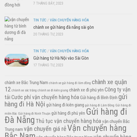
7 THÁNG BẢY, 2023
TIN TỨC
/
VẬN CHUYỂN HÀNG HÓA
chành xe gửi hàng đà nẵng sài gòn
20 THÁNG TƯ, 2023
TIN TỨC
/
VẬN CHUYỂN HÀNG HÓA
Gửi hàng từ Hà Nội vào Sài Gòn
17 THÁNG TƯ, 2023
chành xe quận
chành xe Bắc Trung Nam
chành xe gửi hàng đi lâm đồng
12
Công ty vận
chành xe đi phú yên
chành xe sóc trăng
chành xe đi kiên giang
gửi
tải
Cước phí vận chuyển hàng hóa
Gửi hàng đi Bình Định
hàng đi Hà Nội
gửi hàng đi kiên giang
gửi hàng đi Lâm Đồng
Gửi hàng đi
Gửi hàng đi
gửi hàng đi phú yên
miền Bắc
Gửi hàng đi Ninh Thuận
Đà Nẵng
Thủ tục vận chuyển hàng hóa
vận chuyển Bắc
Vận chuyển hàng
vận chuyển giá rẻ
Trung nam
Bắc Nam
vận chuyển hàng