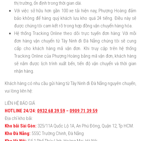
thị trường, ổn định trong thời gian dài.
Với việc sở hữu hơn gần 100 xe tải hiện nay, Phượng Hoàng đảm
bảo không để hàng quý khách lưu kho quá 24 tiếng. Điều này sẽ
được chúng tôi cam kết rõ trong hợp đồng vận chuyển hàng hóa.
Hệ thống Tracking Online theo dõi trực tuyến đơn hàng: Với mỗi
đơn hàng vận chuyển từ Tây Ninh đi Đà Nẵng chúng tôi sẽ cung
cấp cho khách hàng mã vận đơn. Khi truy cập trên hệ thống
Tracking Online của Phượng Hoàng bằng mã vận đơn, khách hàng
sẽ nắm được lịch trình xuất bến, tiến độ vận chuyển và thời gian
nhận hàng.
Khách hàng có nhu cầu gửi hàng từ Tây Ninh đi Đà Nẵng nguyên chuyến,
vui lòng liên hệ:
LIÊN HỆ BÁO GIÁ
HOTLINE 24/24:
0932 68 39 59
–
0909 71 39 59
Địa chỉ kho bãi:
Kho bãi Sài Gòn:
325/11A Quốc Lộ 1A, An Phú Đông, Quận 12, Tp HCM.
Kho Đà Nẵng:
555C Trường Chinh, Đà Nẵng
Kho Hà Nội:
Số 1 Phố Thúy Lĩnh, Hoàng Mai, Hà Nội