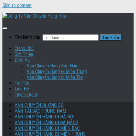
Skip to content
Tìm kiếm cho:
Trang Chủ
Giới Thiệu
Dịch Vụ
Vận Chuyển Hàng Bắc Nam
Vận Chuyển Hàng Đi Miền Trung
Vận Chuyển Hàng Đi Miền Tây
Tin Tức
Liên Hệ
Tuyển Dụng
VẬN CHUYỂN ĐƯỜNG BỘ
VẬN TẢI BẮC TRUNG NAM
VẬN CHUYỂN HÀNG ĐI HÀ NỘI
VẬN CHUYỂN HÀNG ĐI ĐÀ NẴNG
VẬN CHUYỂN HÀNG ĐI MIỀN BẮC
VẬN CHUYỂN HÀNG ĐI MIỀN TRUNG