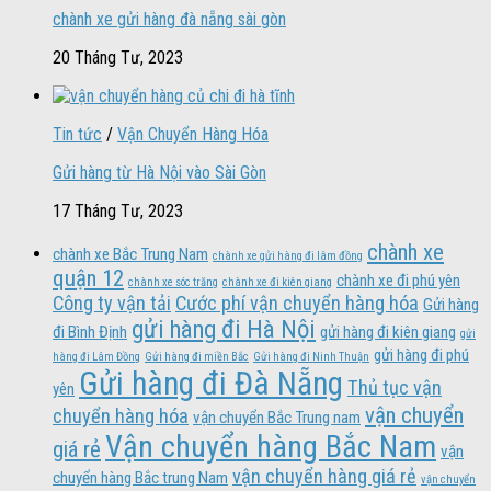
chành xe gửi hàng đà nẵng sài gòn
20 Tháng Tư, 2023
Tin tức
/
Vận Chuyển Hàng Hóa
Gửi hàng từ Hà Nội vào Sài Gòn
17 Tháng Tư, 2023
chành xe
chành xe Bắc Trung Nam
chành xe gửi hàng đi lâm đồng
quận 12
chành xe đi phú yên
chành xe sóc trăng
chành xe đi kiên giang
Công ty vận tải
Cước phí vận chuyển hàng hóa
Gửi hàng
gửi hàng đi Hà Nội
đi Bình Định
gửi hàng đi kiên giang
gửi
gửi hàng đi phú
hàng đi Lâm Đồng
Gửi hàng đi miền Bắc
Gửi hàng đi Ninh Thuận
Gửi hàng đi Đà Nẵng
Thủ tục vận
yên
vận chuyển
chuyển hàng hóa
vận chuyển Bắc Trung nam
Vận chuyển hàng Bắc Nam
giá rẻ
vận
vận chuyển hàng giá rẻ
chuyển hàng Bắc trung Nam
vận chuyển