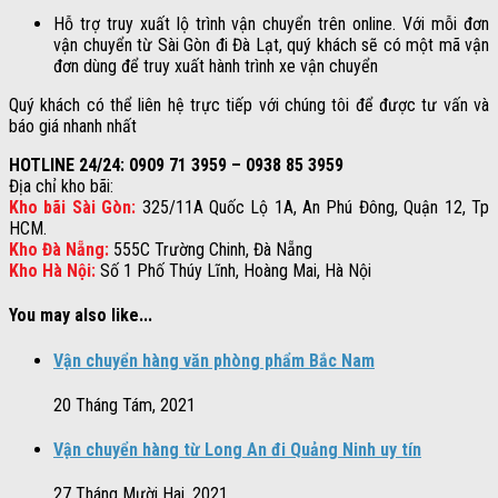
Hỗ trợ truy xuất lộ trình vận chuyển trên online. Với mỗi đơn
vận chuyển từ Sài Gòn đi Đà Lạt, quý khách sẽ có một mã vận
đơn dùng để truy xuất hành trình xe vận chuyển
Quý khách có thể liên hệ trực tiếp với chúng tôi để được tư vấn và
báo giá nhanh nhất
HOTLINE 24/24: 0909 71 3959 – 0938 85 3959
Địa chỉ kho bãi:
Kho bãi Sài Gòn:
325/11A Quốc Lộ 1A, An Phú Đông, Quận 12, Tp
HCM.
Kho Đà Nẵng:
555C Trường Chinh, Đà Nẵng
Kho Hà Nội:
Số 1 Phố Thúy Lĩnh, Hoàng Mai, Hà Nội
You may also like...
Vận chuyển hàng văn phòng phẩm Bắc Nam
20 Tháng Tám, 2021
Vận chuyển hàng từ Long An đi Quảng Ninh uy tín
27 Tháng Mười Hai, 2021