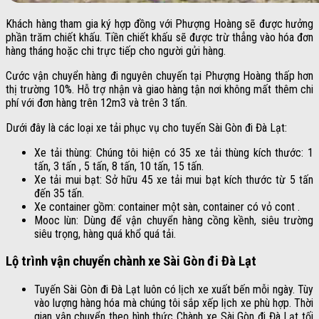
Khách hàng tham gia ký hợp đồng với Phượng Hoàng sẽ được hưởng
phần trăm chiết khấu. Tiền chiết khấu sẽ được trừ thẳng vào hóa đơn
hàng tháng hoặc chi trực tiếp cho người gửi hàng.
Cước vận chuyển hàng đi nguyên chuyến tại Phượng Hoàng thấp hơn
thị trường 10%. Hỗ trợ nhận và giao hàng tận nơi không mất thêm chi
phí với đơn hàng trên 12m3 và trên 3 tấn.
Dưới đây là các loại xe tải phục vụ cho tuyến Sài Gòn đi Đà Lạt:
Xe tải thùng: Chúng tôi hiện có 35 xe tải thùng kích thước: 1
tấn, 3 tấn , 5 tấn, 8 tấn, 10 tấn, 15 tấn.
Xe tải mui bạt: Sở hữu 45 xe tải mui bạt kích thước từ 5 tấn
đến 35 tấn.
Xe container gồm: container một sàn, container có vỏ cont .
Mooc lùn: Dùng để vận chuyển hàng cồng kềnh, siêu trường
siêu trọng, hàng quá khổ quá tải.
Lộ trình vận chuyển chành xe Sài Gòn đi Đà Lạt
Tuyến Sài Gòn đi Đà Lạt luôn có lịch xe xuất bến mỗi ngày. Tùy
vào lượng hàng hóa mà chúng tôi sắp xếp lịch xe phù hợp. Thời
gian vận chuyển theo hình thức Chành xe Sài Gòn đi Đà Lạt tối