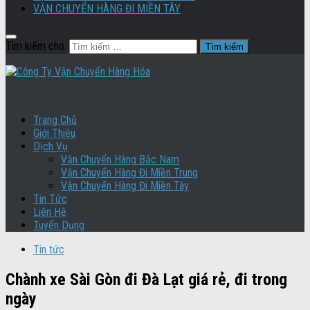
VẬN CHUYỂN HÀNG ĐI MIỀN TÂY
Tìm kiếm cho:
Trang Chủ
Giới Thiệu
Dịch Vụ
Vận Chuyển Hàng Bắc Nam
Vận Chuyển Hàng Đi Miền Trung
Vận Chuyển Hàng Đi Miền Tây
Tin Tức
Liên Hệ
Tuyển Dụng
Tin tức
Chành xe Sài Gòn đi Đà Lạt giá rẻ, đi trong
ngày