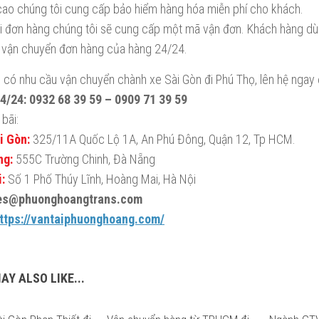
ị cao chúng tôi cung cấp bảo hiểm hàng hóa miễn phí cho khách.
i đơn hàng chúng tôi sẽ cung cấp một mã vận đơn. Khách hàng dù
ộ vận chuyển đơn hàng của hàng 24/24.
 có nhu cầu vận chuyển chành xe Sài Gòn đi Phú Thọ, lên hệ ngay 
/24: 0932 68 39 59 – 0909 71 39 59
bãi:
i Gòn:
325/11A Quốc Lộ 1A, An Phú Đông, Quận 12, Tp HCM.
ng:
555C Trường Chinh, Đà Nẵng
:
Số 1 Phố Thúy Lĩnh, Hoàng Mai, Hà Nội
les@phuonghoangtrans.com
ttps://vantaiphuonghoang.com/
AY ALSO LIKE...