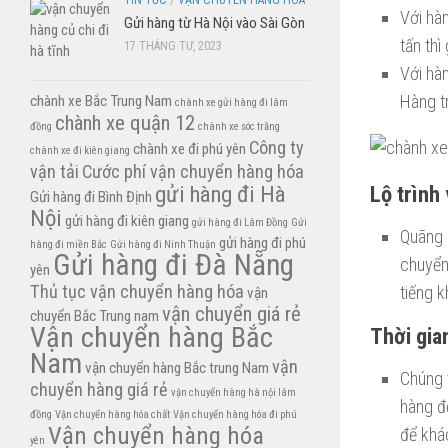
TIN TỨC
/
VẬN CHUYỂN HÀNG HÓA
Với hà
Gửi hàng từ Hà Nội vào Sài Gòn
tấn th
17 THÁNG TƯ, 2023
Với hà
Hàng t
chành xe Bắc Trung Nam
chành xe gửi hàng đi lâm
chành xe quận 12
đồng
chành xe sóc trăng
Công ty
chành xe đi phú yên
chành xe đi kiên giang
vận tải
Cước phí vận chuyển hàng hóa
Lộ trình
gửi hàng đi Hà
Gửi hàng đi Bình Định
Nội
gửi hàng đi kiên giang
gửi hàng đi Lâm Đồng
Gửi
Quãng 
gửi hàng đi phú
hàng đi miền Bắc
Gửi hàng đi Ninh Thuận
Gửi hàng đi Đà Nẵng
chuyển
yên
Thủ tục vận chuyển hàng hóa
tiếng 
vận
vận chuyển giá rẻ
chuyển Bắc Trung nam
Vận chuyển hàng Bắc
Thời gia
Nam
vận
vận chuyển hàng Bắc trung Nam
Chúng 
chuyển hàng giá rẻ
vận chuyển hàng hà nội lâm
hàng đ
đồng
Vận chuyển hàng hóa chất
Vận chuyển hàng hóa đi phú
Vận chuyển hàng hóa
để khá
yên