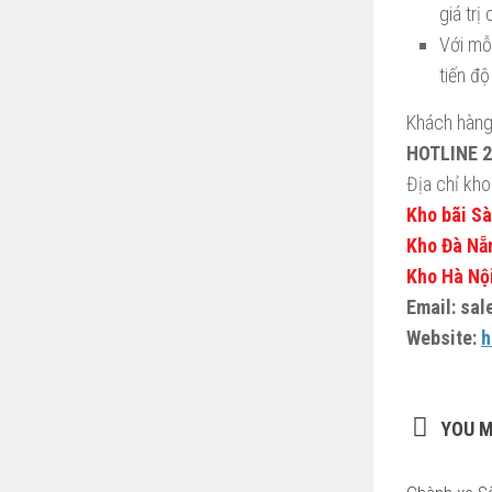
giá tr
Với mỗ
tiến đ
Khách hàng
HOTLINE 24
Địa chỉ kho 
Kho bãi Sà
Kho Đà Nẵ
Kho Hà Nội
Email: sa
Website:
h
YOU M