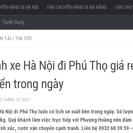
YỂN HÀNG ĐI HÀ NỘI
VẬN CHUYỂN HÀNG ĐI ĐÀ NẴNG
VẬN CHUY
Tuyển Dụng
N TẢI
/
TIN TỨC
h xe Hà Nội đi Phú Thọ giá r
ển trong ngày
2 THÁNG TƯ, 2021
à Nội đi Phú Thọ luôn có lịch xe xuất bên trong ngày. Số lượ
0kg. Quý khách làm việc trực tiếp với Phượng Hoàng nên đảm 
nh xác, cước vận chuyển cạnh tranh. Liên hệ 0932 68 39 59 –