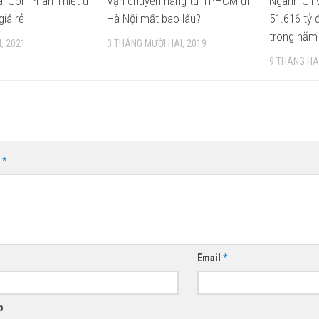
i Gòn Phan Thiết đi
Vận chuyển hàng từ TPHCM đi
Ngành GTV
giá rẻ
Hà Nội mất bao lâu?
51.616 tỷ 
trong năm
, 2021
3 THÁNG MƯỜI HAI, 2019
9 THÁNG HAI
n
*
Email
*
b