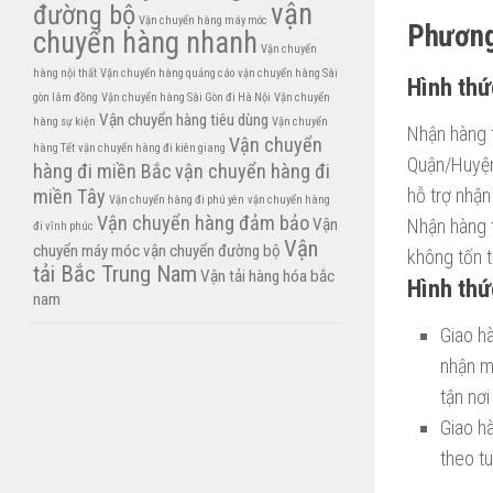
vận
đường bộ
Vận chuyển hàng máy móc
Phương
chuyển hàng nhanh
Vận chuyển
hàng nội thất
Vận chuyển hàng quảng cáo
vận chuyển hàng Sài
Hình thứ
gòn lâm đồng
Vận chuyển hàng Sài Gòn đi Hà Nội
Vận chuyển
Vận chuyển hàng tiêu dùng
hàng sự kiện
Vận chuyển
Nhận hàng t
Vận chuyển
hàng Tết
vận chuyển hàng đi kiên giang
Quận/Huyện
hàng đi miền Bắc
vận chuyển hàng đi
hỗ trợ nhận
miền Tây
Vận chuyển hàng đi phú yên
vận chuyển hàng
Vận chuyển hàng đảm bảo
Nhận hàng 
Vận
đi vĩnh phúc
Vận
chuyển máy móc
vận chuyển đường bộ
không tốn t
tải Bắc Trung Nam
Vận tải hàng hóa bắc
Hình thứ
nam
Giao h
nhận m
tận nơi
Giao h
theo tu