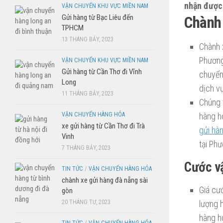
nhận được 
VẬN CHUYỂN KHU VỰC MIỀN NAM
Gửi hàng từ Bạc Liêu đến
Chành 
TPHCM
13 THÁNG BẢY, 2023
Chành 
Phương
VẬN CHUYỂN KHU VỰC MIỀN NAM
Gửi hàng từ Cần Thơ đi Vĩnh
chuyển
Long
dịch v
11 THÁNG BẢY, 2023
Chúng t
hàng h
VẬN CHUYỂN HÀNG HÓA
xe gửi hàng từ Cần Thơ đi Trà
gửi hà
Vinh
tại Ph
7 THÁNG BẢY, 2023
Cước v
TIN TỨC
/
VẬN CHUYỂN HÀNG HÓA
chành xe gửi hàng đà nẵng sài
Giá cư
gòn
lượng 
20 THÁNG TƯ, 2023
hàng h