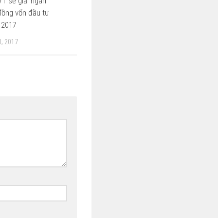
T sẽ giải ngân
đồng vốn đầu tư
 2017
, 2017