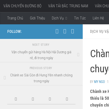
VẬN CHUYỂN ĐƯỜNG BỘ
VẬN TẢI BẮC TRUNG NAM
VẬN CHU
Skip to content
VẬN CHUYỂN HÀNG ĐI MIỀN TÂY
Trang Chủ
Giới Thiệu
Dịch Vụ
Tin Tức
Liên Hệ
FOLLOW:
DỊCH VỤ VẬ
NEXT STORY
Chàn
Vận chuyển gửi hàng Hà Nội Hải Dương giá
rẻ, đi trong ngày
chuy
PREVIOUS STORY
Chành xe Sài Gòn đi Hưng Yên nhanh chóng
trong ngày
BY
MY NGO
·
1
Chành xe H
thiểu là 5
chuyển chí