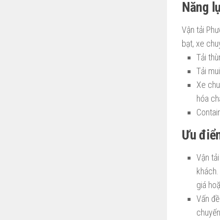
Năng l
Vận tải Phư
bạt, xe chu
Tải thù
Tải mui
Xe chu
hóa ch
Contai
Ưu điể
Vận tả
khách.
giá ho
Vấn đề
chuyến