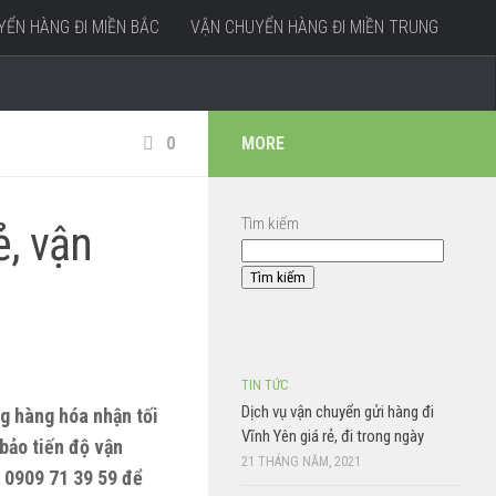
ỂN HÀNG ĐI MIỀN BẮC
VẬN CHUYỂN HÀNG ĐI MIỀN TRUNG
0
MORE
Tìm kiếm
ẻ, vận
Tìm kiếm
TIN TỨC
Dịch vụ vận chuyển gửi hàng đi
ng hàng hóa nhận tối
Vĩnh Yên giá rẻ, đi trong ngày
bảo tiến độ vận
21 THÁNG NĂM, 2021
 0909 71 39 59 để