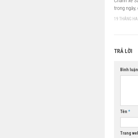
Chành xe Sà
trong ngày, 
19 THÁNG HAI
TRẢ LỜI
Bình luậ
Tên
*
Trang we