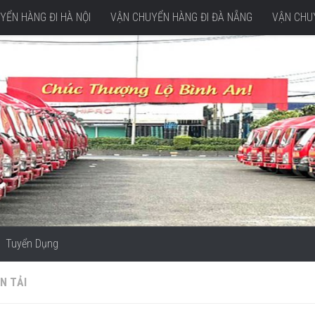
YỂN HÀNG ĐI HÀ NỘI
VẬN CHUYỂN HÀNG ĐI ĐÀ NẴNG
VẬN CHUY
Tuyển Dụng
N TẢI