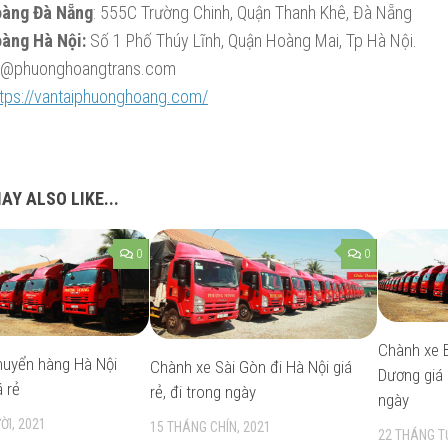
àng Đà Nẵng
: 555C Trường Chinh, Quận Thanh Khê, Đà Nẵng
àng Hà Nội:
Số 1 Phố Thúy Lĩnh, Quận Hoàng Mai, Tp Hà Nội.
es@phuonghoangtrans.com
ttps://vantaiphuonghoang.com/
AY ALSO LIKE...
0
0
Chành xe B
huyển hàng Hà Nội
Chành xe Sài Gòn đi Hà Nội giá
Dương giá 
á rẻ
rẻ, đi trong ngày
ngày
ỜI, 2021
15 THÁNG CHÍN, 2021
22 THÁNG T