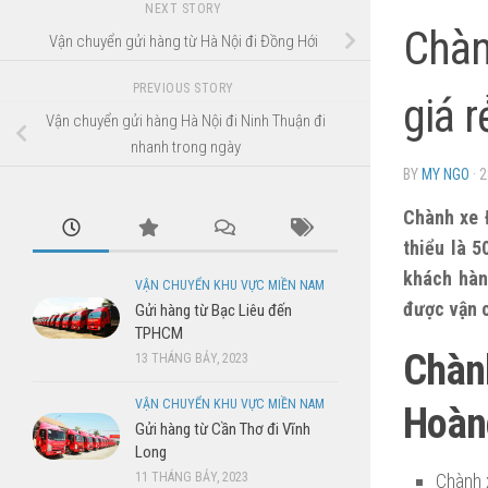
NEXT STORY
Chàn
Vận chuyển gửi hàng từ Hà Nội đi Đồng Hới
PREVIOUS STORY
giá r
Vận chuyển gửi hàng Hà Nội đi Ninh Thuận đi
nhanh trong ngày
BY
MY NGO
·
2
Chành xe 
thiểu là 
khách hàn
VẬN CHUYỂN KHU VỰC MIỀN NAM
được vận c
Gửi hàng từ Bạc Liêu đến
TPHCM
Chàn
13 THÁNG BẢY, 2023
VẬN CHUYỂN KHU VỰC MIỀN NAM
Hoàn
Gửi hàng từ Cần Thơ đi Vĩnh
Long
11 THÁNG BẢY, 2023
Chành 