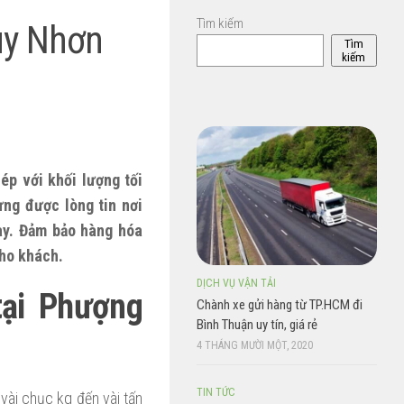
Tìm kiếm
uy Nhơn
Tìm
kiếm
p với khối lượng tối
ng được lòng tin nơi
ày. Đảm bảo hàng hóa
cho khách.
DỊCH VỤ VẬN TẢI
tại Phượng
Chành xe gửi hàng từ TP.HCM đi
Bình Thuận uy tín, giá rẻ
4 THÁNG MƯỜI MỘT, 2020
TIN TỨC
ài chục kg đến vài tấn