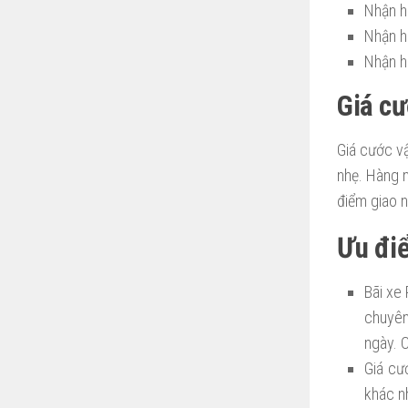
Nhận h
Nhận h
Nhận h
Giá cư
Giá cước v
nhẹ. Hàng n
điểm giao 
Ưu đi
Bãi xe
chuyên
ngày. 
Giá cư
khác n