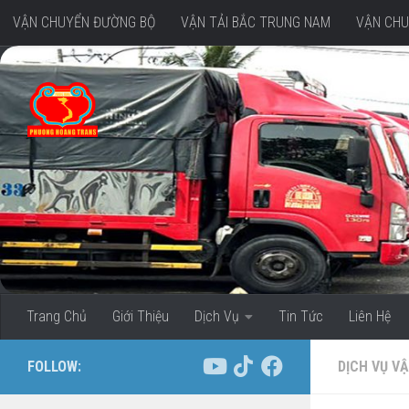
VẬN CHUYỂN ĐƯỜNG BỘ
VẬN TẢI BẮC TRUNG NAM
VẬN CHU
Skip to content
VẬN CHUYỂN HÀNG ĐI MIỀN TÂY
Trang Chủ
Giới Thiệu
Dịch Vụ
Tin Tức
Liên Hệ
FOLLOW:
DỊCH VỤ VẬ