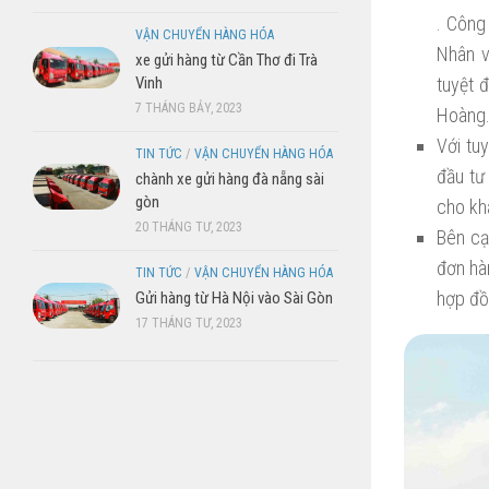
. Công
VẬN CHUYỂN HÀNG HÓA
Nhân v
xe gửi hàng từ Cần Thơ đi Trà
Vinh
tuyệt 
7 THÁNG BẢY, 2023
Hoàng
Với tu
TIN TỨC
/
VẬN CHUYỂN HÀNG HÓA
đầu tư
chành xe gửi hàng đà nẵng sài
gòn
cho khá
20 THÁNG TƯ, 2023
Bên c
đơn hà
TIN TỨC
/
VẬN CHUYỂN HÀNG HÓA
hợp đồ
Gửi hàng từ Hà Nội vào Sài Gòn
17 THÁNG TƯ, 2023