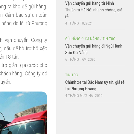
Vận chuyển gửi hàng từ Ninh
ng ra kho để gửi hàng.
Thuận ra Hà Nội nhanh chóng, giá
ắn, đảm bảo sự an toàn
rẻ
ư hỏng do lỗi từ Phượng
4 THÁNG TƯ, 2021
GỬI HÀNG ĐI ĐÀ NẴNG
/
TIN TỨC
phí vận chuyển. Công ty
Vận chuyển gửi hàng đi Ngũ Hành
g, cẩu để hỗ trợ bố xếp
Sơn Đà Nẵng
ến 18 tấn.
6 THÁNG TÁM, 2020
ỗ trợ giảm giá cước cho
 khách hàng. Công ty có
TIN TỨC
huyến.
Chành xe tải Bắc Nam uy tín, giá rẻ
tại Phượng Hoàng
4 THÁNG MƯỜI HAI, 2020