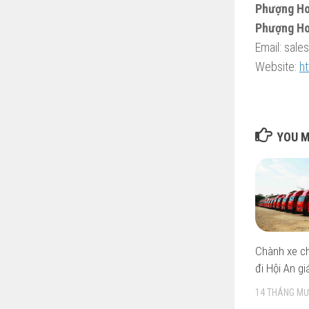
Phượng Ho
Phượng Ho
Email: sal
Website:
h
YOU M
Chành xe c
đi Hội An gi
14 THÁNG MƯ