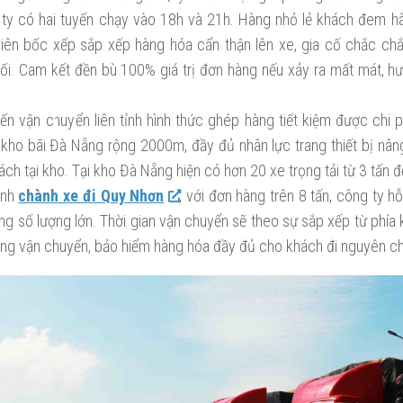
 ty có hai tuyến chạy vào 18h và 21h. Hàng nhỏ lẻ khách đem hà
iên bốc xếp sắp xếp hàng hóa cẩn thận lên xe, gia cố chắc ch
đối. Cam kết đền bù 100% giá trị đơn hàng nếu xảy ra mất mát, h
.
yến vận chuyển liên tỉnh hình thức ghép hàng tiết kiệm được chi 
 kho bãi Đà Nẵng rộng 2000m, đầy đủ nhân lực trang thiết bị nân
ch tại kho. Tại kho Đà Nẵng hiện có hơn 20 xe trọng tải từ 3 tấn đ
ạnh
chành xe đi Quy Nhơn
, với đơn hàng trên 8 tấn, công ty h
ng số lượng lớn. Thời gian vận chuyển sẽ theo sự sắp xếp từ phía
ng vận chuyển, bảo hiểm hàng hóa đầy đủ cho khách đi nguyên c