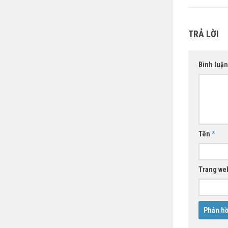
TRẢ LỜI
Bình luậ
Tên
*
Trang we