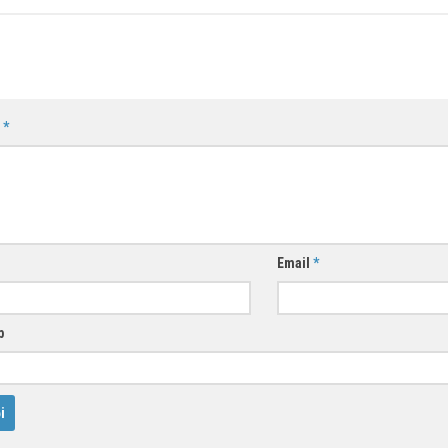
n
*
Email
*
b