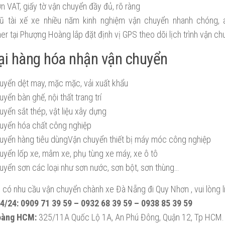
n VAT, giấy tờ vận chuyển đầy đủ, rõ ràng
ũ tài xế xe nhiều năm kinh nghiệm vận chuyển nhanh chóng, a
er tại Phượng Hoàng lắp đặt định vị GPS theo dõi lịch trình vận c
ại hàng hóa nhận vận chuyển
uyển dệt may, mặc mặc, vải xuất khẩu
yển bàn ghế, nội thất trang trí
yển sắt thép, vật liệu xây dựng
uyển hóa chất công nghiệp
uyển hàng tiêu dùngVận chuyển thiết bị máy móc công nghiệp
uyển lốp xe, mâm xe, phụ tùng xe máy, xe ô tô
uyển sơn các loại như sơn nước, sơn bột, sơn thùng…
có nhu cầu vận chuyển chành xe Đà Nẵng đi Quy Nhơn , vui lòng li
/24: 0909 71 39 59 – 0932 68 39 59 – 0938 85 39 59
oàng HCM:
325/11A Quốc Lộ 1A, An Phú Đông, Quận 12, Tp HCM.