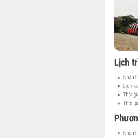
Lịch t
Nhận h
Lịch x
Thời g
Thời g
Phươn
Nhận hà