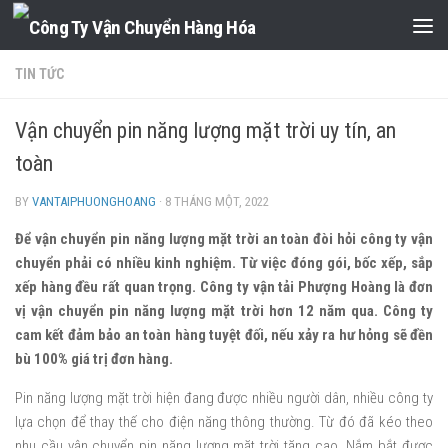
Skip to content
TIN TỨC
Vận chuyển pin năng lượng mặt trời uy tín, an
toàn
BY
VANTAIPHUONGHOANG
·
8 THÁNG MỘT, 2022
Để vận chuyển pin năng lượng mặt trời an toàn đòi hỏi công ty vận
chuyển phải có nhiều kinh nghiệm. Từ việc đóng gói, bốc xếp, sắp
xếp hàng đều rất quan trọng. Công ty vận tải Phượng Hoàng là đơn
vị vận chuyển pin năng lượng mặt trời hơn 12 năm qua. Công ty
cam kết đảm bảo an toàn hàng tuyệt đối, nếu xảy ra hư hỏng sẽ đền
bù 100% giá trị đơn hàng.
Pin năng lượng mặt trời hiện đang được nhiều người dân, nhiều công ty
lựa chọn để thay thế cho điện năng thông thường. Từ đó đã kéo theo
nhu cầu vận chuyển pin năng lượng mặt trời tăng cao. Nắm bắt được