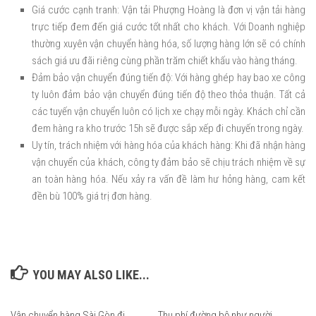
Giá cước cạnh tranh: Vận tải Phượng Hoàng là đơn vị vận tải hàng
trực tiếp đem đến giá cước tốt nhất cho khách. Với Doanh nghiệp
thường xuyên vận chuyển hàng hóa, số lượng hàng lớn sẽ có chính
sách giá ưu đãi riêng cùng phần trăm chiết khấu vào hàng tháng.
Đảm bảo vận chuyển đúng tiến độ: Với hàng ghép hay bao xe công
ty luôn đảm bảo vận chuyển đúng tiến độ theo thỏa thuận. Tất cả
các tuyến vận chuyển luôn có lịch xe chạy mỗi ngày. Khách chỉ cần
đem hàng ra kho trước 15h sẽ được sắp xếp đi chuyến trong ngày.
Uy tín, trách nhiệm với hàng hóa của khách hàng: Khi đã nhận hàng
vận chuyển của khách, công ty đảm bảo sẽ chịu trách nhiệm về sự
an toàn hàng hóa. Nếu xảy ra vấn đề làm hư hỏng hàng, cam kết
đền bù 100% giá trị đơn hàng.
YOU MAY ALSO LIKE...
Vận chuyển hàng Sài Gòn đi
Thu phí đường bộ như người