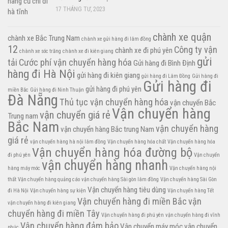
17 THÁNG TƯ, 2023
chành xe quận
chành xe Bắc Trung Nam
chành xe gửi hàng đi lâm đồng
12
Công ty vận
chành xe đi phú yên
chành xe sóc trăng
chành xe đi kiên giang
gửi
tải
Cước phí vận chuyển hàng hóa
Gửi hàng đi Bình Định
hàng đi Hà Nội
gửi hàng đi kiên giang
gửi hàng đi Lâm Đồng
Gửi hàng đi
Gửi hàng đi
gửi hàng đi phú yên
miền Bắc
Gửi hàng đi Ninh Thuận
Đà Nẵng
Thủ tục vận chuyển hàng hóa
vận chuyển Bắc
Vận chuyển hàng
vận chuyển giá rẻ
Trung nam
Bắc Nam
vận chuyển hàng
vận chuyển hàng Bắc trung Nam
giá rẻ
vận chuyển hàng hà nội lâm đồng
Vận chuyển hàng hóa chất
Vận chuyển hàng hóa
Vận chuyển hàng hóa đường bộ
đi phú yên
Vận chuyển
vận chuyển hàng nhanh
hàng máy móc
Vận chuyển hàng nội
thất
Vận chuyển hàng quảng cáo
vận chuyển hàng Sài gòn lâm đồng
Vận chuyển hàng Sài Gòn
Vận chuyển hàng tiêu dùng
đi Hà Nội
Vận chuyển hàng sự kiện
Vận chuyển hàng Tết
Vận chuyển hàng đi miền Bắc
vận
vận chuyển hàng đi kiên giang
chuyển hàng đi miền Tây
Vận chuyển hàng đi phú yên
vận chuyển hàng đi vĩnh
Vận chuyển hàng đảm bảo
Vận chuyển máy móc
vận chuyển
phúc