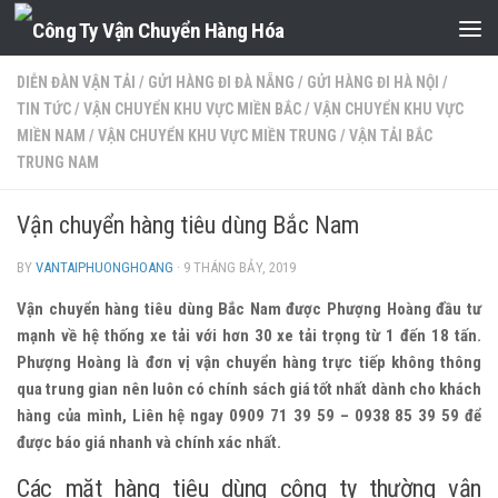
Skip to content
DIỄN ĐÀN VẬN TẢI
/
GỬI HÀNG ĐI ĐÀ NẴNG
/
GỬI HÀNG ĐI HÀ NỘI
/
TIN TỨC
/
VẬN CHUYỂN KHU VỰC MIỀN BẮC
/
VẬN CHUYỂN KHU VỰC
MIỀN NAM
/
VẬN CHUYỂN KHU VỰC MIỀN TRUNG
/
VẬN TẢI BẮC
TRUNG NAM
Vận chuyển hàng tiêu dùng Bắc Nam
BY
VANTAIPHUONGHOANG
·
9 THÁNG BẢY, 2019
Vận chuyển hàng tiêu dùng Bắc Nam được Phượng Hoàng đầu tư
mạnh về hệ thống xe tải với hơn 30 xe tải trọng từ 1 đến 18 tấn.
Phượng Hoàng là đơn vị vận chuyển hàng trực tiếp không thông
qua trung gian nên luôn có chính sách giá tốt nhất dành cho khách
hàng của mình, Liên hệ ngay 0909 71 39 59 – 0938 85 39 59 để
được báo giá nhanh và chính xác nhất.
Các mặt hàng tiêu dùng công ty thường vận