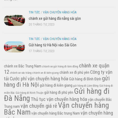
TIN TỨC
/
VẬN CHUYỂN HÀNG HÓA
chành xe gửi hàng đà nẵng sài gòn
20 THÁNG TƯ, 2023
TIN TỨC
/
VẬN CHUYỂN HÀNG HÓA
Gửi hàng từ Hà Nội vào Sài Gòn
17 THÁNG TƯ, 2023
chành xe quận
chành xe Bắc Trung Nam
chành xe gửi hàng đi lâm đồng
12
Công ty vận
chành xe đi phú yên
chành xe sóc trăng
chành xe đi kiên giang
gửi
tải
Cước phí vận chuyển hàng hóa
Gửi hàng đi Bình Định
hàng đi Hà Nội
gửi hàng đi kiên giang
gửi hàng đi Lâm Đồng
Gửi hàng đi
Gửi hàng đi
gửi hàng đi phú yên
miền Bắc
Gửi hàng đi Ninh Thuận
Đà Nẵng
Thủ tục vận chuyển hàng hóa
vận chuyển Bắc
Vận chuyển hàng
vận chuyển giá rẻ
Trung nam
Bắc Nam
vận chuyển hàng
vận chuyển hàng Bắc trung Nam