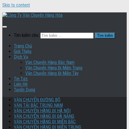
Skip to content
Tìm kiếm cho:
Trang Chủ
Giới Thiệu
Dịch Vụ
Vận Chuyển Hàng Bắc Nam
Vận Chuyển Hàng Đi Miền Trung
Vận Chuyển Hàng Đi Miền Tây
Tin Tức
Liên Hệ
Tuyển Dụng
VẬN CHUYỂN ĐƯỜNG BỘ
VẬN TẢI BẮC TRUNG NAM
VẬN CHUYỂN HÀNG ĐI HÀ NỘI
VẬN CHUYỂN HÀNG ĐI ĐÀ NẴNG
VẬN CHUYỂN HÀNG ĐI MIỀN BẮC
VẬN CHUYỂN HÀNG ĐI MIỀN TRUNG