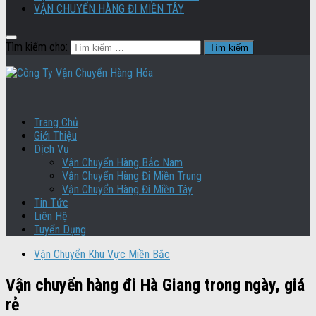
VẬN CHUYỂN HÀNG ĐI MIỀN TÂY
Tìm kiếm cho:
Trang Chủ
Giới Thiệu
Dịch Vụ
Vận Chuyển Hàng Bắc Nam
Vận Chuyển Hàng Đi Miền Trung
Vận Chuyển Hàng Đi Miền Tây
Tin Tức
Liên Hệ
Tuyển Dụng
Vận Chuyển Khu Vực Miền Bắc
Vận chuyển hàng đi Hà Giang trong ngày, giá
rẻ