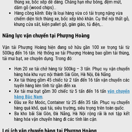
thùng xe, bốc xếp dễ dàng. Chẳng hạn như bông, đệm mút,
dăm gỗ (wood chips)…
Hàng cồng kềnh: Đây là loại hàng vừa có tải trọng nặng vừa
chiếm diện tích thùng xe, bốc xếp khó khăn. Cụ thể nội thất gỗ,
khung cửa sắt, kiện pallet gỗ, giàn giáo, tủ điện,…
Năng lực vận chuyển tại Phượng Hoàng
Vận tải Phượng Hoàng hiện đang sở hữu gần 100 xe trọng tải từ
500kg đến 16 tấn. Hệ thống xe tải Phượng Hoàng bao gồm tải thùng,
tải mui bạt, xe chuyên dụng. Trong đó:
Hơn 20 xe tải chở hàng từ 500kg – 3 tấn. Phục vụ vận chuyển
hàng hóa khu vực nội thành Sài Gòn, Hà Nội, Đà Nẵng.
Xe tải thùng gồm 45 chiếc từ 2 tấn đến 16 tấn vận chuyển các
tuyến hàng liên tỉnh từ gần đến xa.
Xe tải mui bạt gồm 30 chiếc từ 5 tấn đến 16 tấn
vận chuyển
hàng Bắc Nam
.
Đầu xe Rơ Moóc, Container từ 25 đến 35 tấn. Phục vụ chuyển
hàng quá khổ, quá tải, siêu trường, siêu trọng trên toàn quốc.
Ba kho bãi Sài Gòn, Đà Nẵng, Hà Nội rộng rãi là nơi tập kết
hàng hóa vận chuyển hàng đi các tỉnh lân cận.
Lợi ích vận chuyển hàng tại Phượng Hoàng