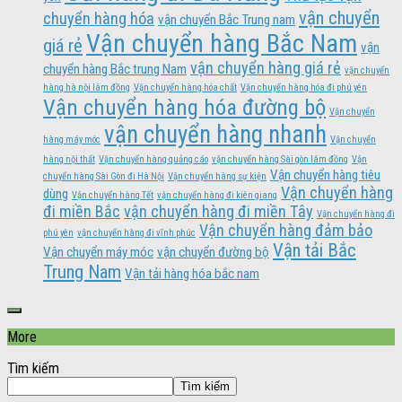
vận chuyển
chuyển hàng hóa
vận chuyển Bắc Trung nam
Vận chuyển hàng Bắc Nam
giá rẻ
vận
vận chuyển hàng giá rẻ
chuyển hàng Bắc trung Nam
vận chuyển
hàng hà nội lâm đồng
Vận chuyển hàng hóa chất
Vận chuyển hàng hóa đi phú yên
Vận chuyển hàng hóa đường bộ
Vận chuyển
vận chuyển hàng nhanh
hàng máy móc
Vận chuyển
hàng nội thất
Vận chuyển hàng quảng cáo
vận chuyển hàng Sài gòn lâm đồng
Vận
Vận chuyển hàng tiêu
chuyển hàng Sài Gòn đi Hà Nội
Vận chuyển hàng sự kiện
Vận chuyển hàng
dùng
Vận chuyển hàng Tết
vận chuyển hàng đi kiên giang
đi miền Bắc
vận chuyển hàng đi miền Tây
Vận chuyển hàng đi
Vận chuyển hàng đảm bảo
phú yên
vận chuyển hàng đi vĩnh phúc
Vận tải Bắc
Vận chuyển máy móc
vận chuyển đường bộ
Trung Nam
Vận tải hàng hóa bắc nam
More
Tìm kiếm
Tìm kiếm