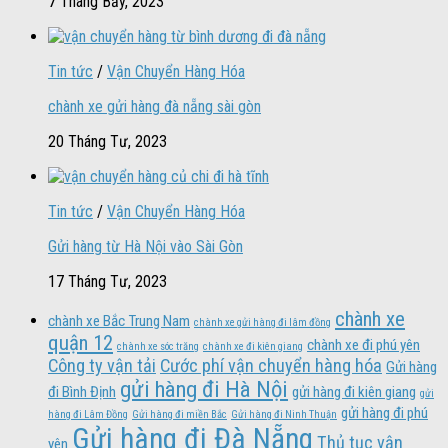
7 Tháng Bảy, 2023
Tin tức
/
Vận Chuyển Hàng Hóa
chành xe gửi hàng đà nẵng sài gòn
20 Tháng Tư, 2023
Tin tức
/
Vận Chuyển Hàng Hóa
Gửi hàng từ Hà Nội vào Sài Gòn
17 Tháng Tư, 2023
chành xe
chành xe Bắc Trung Nam
chành xe gửi hàng đi lâm đồng
quận 12
chành xe đi phú yên
chành xe sóc trăng
chành xe đi kiên giang
Công ty vận tải
Cước phí vận chuyển hàng hóa
Gửi hàng
gửi hàng đi Hà Nội
đi Bình Định
gửi hàng đi kiên giang
gửi
gửi hàng đi phú
hàng đi Lâm Đồng
Gửi hàng đi miền Bắc
Gửi hàng đi Ninh Thuận
Gửi hàng đi Đà Nẵng
Thủ tục vận
yên