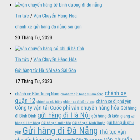
Tin tức
/
Vận Chuyển Hàng Hóa
chành xe gửi hàng đà nẵng sài gòn
20 Tháng Tư, 2023
Tin tức
/
Vận Chuyển Hàng Hóa
Gửi hàng từ Hà Nội vào Sài Gòn
17 Tháng Tư, 2023
chành xe
chành xe Bắc Trung Nam
chành xe gửi hàng đi lâm đồng
quận 12
chành xe đi phú yên
chành xe sóc trăng
chành xe đi kiên giang
Công ty vận tải
Cước phí vận chuyển hàng hóa
Gửi hàng
gửi hàng đi Hà Nội
đi Bình Định
gửi hàng đi kiên giang
gửi
gửi hàng đi phú
hàng đi Lâm Đồng
Gửi hàng đi miền Bắc
Gửi hàng đi Ninh Thuận
Gửi hàng đi Đà Nẵng
Thủ tục vận
yên
vận chuyển
chuyển hàng hóa