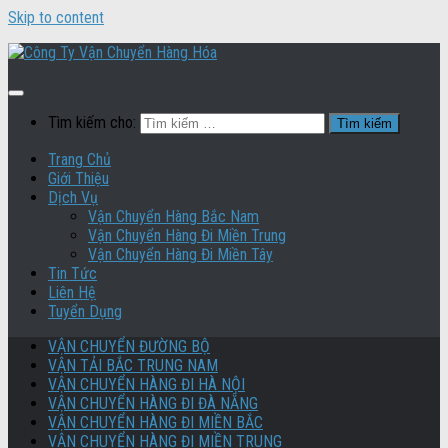
Skip to content
Tìm kiếm cho:
Trang Chủ
Giới Thiệu
Dịch Vụ
Vận Chuyển Hàng Bắc Nam
Vận Chuyển Hàng Đi Miền Trung
Vận Chuyển Hàng Đi Miền Tây
Tin Tức
Liên Hệ
Tuyển Dụng
VẬN CHUYỂN ĐƯỜNG BỘ
VẬN TẢI BẮC TRUNG NAM
VẬN CHUYỂN HÀNG ĐI HÀ NỘI
VẬN CHUYỂN HÀNG ĐI ĐÀ NẴNG
VẬN CHUYỂN HÀNG ĐI MIỀN BẮC
VẬN CHUYỂN HÀNG ĐI MIỀN TRUNG