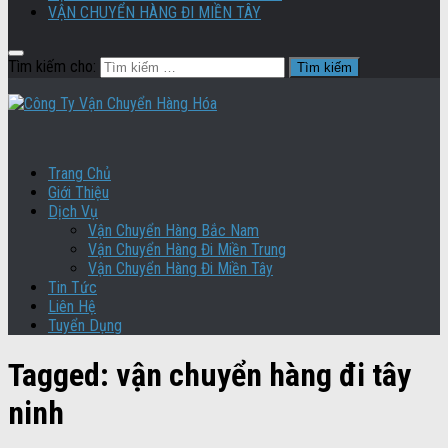
VẬN CHUYỂN HÀNG ĐI MIỀN TÂY
Tìm kiếm cho:
Trang Chủ
Giới Thiệu
Dịch Vụ
Vận Chuyển Hàng Bắc Nam
Vận Chuyển Hàng Đi Miền Trung
Vận Chuyển Hàng Đi Miền Tây
Tin Tức
Liên Hệ
Tuyển Dụng
Tagged:
vận chuyển hàng đi tây
ninh