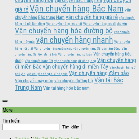
vận chuyển Bắc Trung nam
Vận chuyển hàng Bắc Nam
giá rẻ
vận
vận chuyển hàng giá rẻ
chuyển hàng Bắc trung Nam
vận chuyển
hàng hà nội lâm đồng
Vận chuyển hàng hóa chất
Vận chuyển hàng hóa đi phú yên
Vận chuyển hàng hóa đường bộ
Vận chuyển
vận chuyển hàng nhanh
hàng máy móc
Vận chuyển
hàng nội thất
Vận chuyển hàng quảng cáo
vận chuyển hàng Sài gòn lâm đồng
Vận
Vận chuyển hàng tiêu
chuyển hàng Sài Gòn đi Hà Nội
Vận chuyển hàng sự kiện
Vận chuyển hàng
dùng
Vận chuyển hàng Tết
vận chuyển hàng đi kiên giang
đi miền Bắc
vận chuyển hàng đi miền Tây
Vận chuyển hàng đi
Vận chuyển hàng đảm bảo
phú yên
vận chuyển hàng đi vĩnh phúc
Vận tải Bắc
Vận chuyển máy móc
vận chuyển đường bộ
Trung Nam
Vận tải hàng hóa bắc nam
More
Tìm kiếm
Tìm kiếm