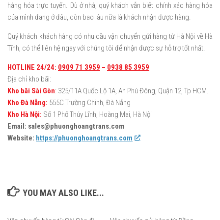
hàng hóa trực tuyến. Dù ở nhà, quý khách vẫn biết chính xác hàng hóa
của mình đang ở đâu, còn bao lâu nữa là khách nhận được hàng.
Quý khách khách hàng có nhu cầu vận chuyển gửi hàng từ Hà Nội về Hà
Tĩnh, có thể liên hệ ngay với chúng tôi để nhận được sự hỗ trợ tốt nhất.
HOTLINE 24/24:
0
909 71 3959
–
0938 85 3959
Địa chỉ kho bãi:
Kho bãi Sài Gòn
: 325/11A Quốc Lộ 1A, An Phú Đông, Quận 12, Tp HCM.
Kho Đà Nẵng:
555C Trường Chinh, Đà Nẵng
Kho Hà Nội:
Số 1 Phố Thúy Lĩnh, Hoàng Mai, Hà Nội
Email: sales@phuonghoangtrans.com
Website:
https://phuonghoangtrans.com
YOU MAY ALSO LIKE...