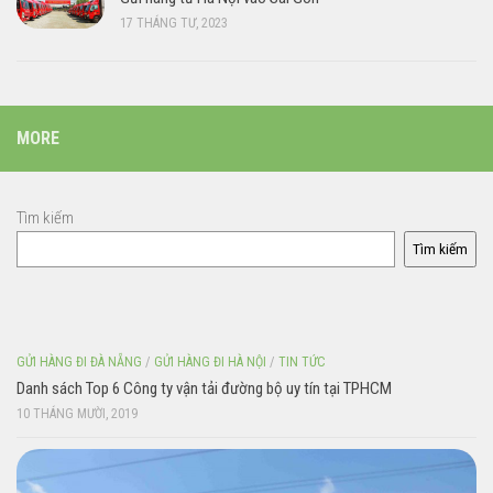
17 THÁNG TƯ, 2023
MORE
Tìm kiếm
Tìm kiếm
GỬI HÀNG ĐI ĐÀ NẴNG
/
GỬI HÀNG ĐI HÀ NỘI
/
TIN TỨC
Danh sách Top 6 Công ty vận tải đường bộ uy tín tại TPHCM
10 THÁNG MƯỜI, 2019