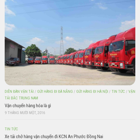
DIỄN ĐÀN VẬN TẢI
/
GỬI HÀNG ĐI ĐÀ NẴNG
/
GỬI HÀNG ĐI HÀ NỘI
/
TIN TỨC
/
VẬN
TẢI BẮC TRUNG NAM
Vận chuyển hàng hóa là gì
9 THÁNG MƯỜI MỘT, 2016
TIN TỨC
Xe tải chở hàng vận chuyển đi KCN An Phước Đồng Nai