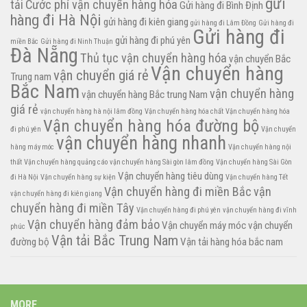
gửi
tải
Cước phí vận chuyển hàng hóa
Gửi hàng đi Bình Định
hàng đi Hà Nội
gửi hàng đi kiên giang
gửi hàng đi Lâm Đồng
Gửi hàng đi
Gửi hàng đi
gửi hàng đi phú yên
miền Bắc
Gửi hàng đi Ninh Thuận
Đà Nẵng
Thủ tục vận chuyển hàng hóa
vận chuyển Bắc
Vận chuyển hàng
vận chuyển giá rẻ
Trung nam
Bắc Nam
vận chuyển hàng
vận chuyển hàng Bắc trung Nam
giá rẻ
vận chuyển hàng hà nội lâm đồng
Vận chuyển hàng hóa chất
Vận chuyển hàng hóa
Vận chuyển hàng hóa đường bộ
đi phú yên
Vận chuyển
vận chuyển hàng nhanh
hàng máy móc
Vận chuyển hàng nội
thất
Vận chuyển hàng quảng cáo
vận chuyển hàng Sài gòn lâm đồng
Vận chuyển hàng Sài Gòn
Vận chuyển hàng tiêu dùng
đi Hà Nội
Vận chuyển hàng sự kiện
Vận chuyển hàng Tết
Vận chuyển hàng đi miền Bắc
vận
vận chuyển hàng đi kiên giang
chuyển hàng đi miền Tây
Vận chuyển hàng đi phú yên
vận chuyển hàng đi vĩnh
Vận chuyển hàng đảm bảo
Vận chuyển máy móc
vận chuyển
phúc
Vận tải Bắc Trung Nam
đường bộ
Vận tải hàng hóa bắc nam
MORE