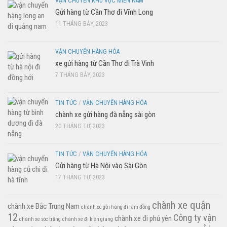
VẬN CHUYỂN KHU VỰC MIỀN NAM
Gửi hàng từ Cần Thơ đi Vĩnh Long
11 THÁNG BẢY, 2023
VẬN CHUYỂN HÀNG HÓA
xe gửi hàng từ Cần Thơ đi Trà Vinh
7 THÁNG BẢY, 2023
TIN TỨC
/
VẬN CHUYỂN HÀNG HÓA
chành xe gửi hàng đà nẵng sài gòn
20 THÁNG TƯ, 2023
TIN TỨC
/
VẬN CHUYỂN HÀNG HÓA
Gửi hàng từ Hà Nội vào Sài Gòn
17 THÁNG TƯ, 2023
chành xe quận
chành xe Bắc Trung Nam
chành xe gửi hàng đi lâm đồng
12
Công ty vận
chành xe đi phú yên
chành xe sóc trăng
chành xe đi kiên giang