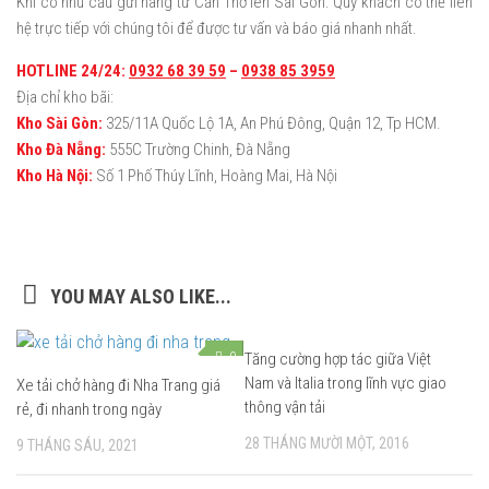
Khi có nhu cầu gửi hàng từ Cần Thơ lên Sài Gòn. Quý khách có thể liên
hệ trực tiếp với chúng tôi để được tư vấn và báo giá nhanh nhất.
HOTLINE 24/24:
0932 68 39 59
–
0938 85 3959
Địa chỉ kho bãi:
Kho Sài Gòn:
325/11A Quốc Lộ 1A, An Phú Đông, Quận 12, Tp HCM.
Kho Đà Nẵng:
555C Trường Chinh, Đà Nẵng
Kho Hà Nội:
Số 1 Phố Thúy Lĩnh, Hoàng Mai, Hà Nội
YOU MAY ALSO LIKE...
0
Tăng cường hợp tác giữa Việt
0
Nam và Italia trong lĩnh vực giao
Xe tải chở hàng đi Nha Trang giá
thông vận tải
rẻ, đi nhanh trong ngày
28 THÁNG MƯỜI MỘT, 2016
9 THÁNG SÁU, 2021