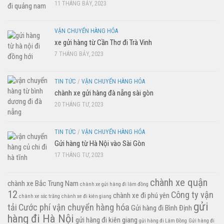
11 THÁNG BẢY, 2023
VẬN CHUYỂN HÀNG HÓA
xe gửi hàng từ Cần Thơ đi Trà Vinh
7 THÁNG BẢY, 2023
TIN TỨC
/
VẬN CHUYỂN HÀNG HÓA
chành xe gửi hàng đà nẵng sài gòn
20 THÁNG TƯ, 2023
TIN TỨC
/
VẬN CHUYỂN HÀNG HÓA
Gửi hàng từ Hà Nội vào Sài Gòn
17 THÁNG TƯ, 2023
chành xe quận
chành xe Bắc Trung Nam
chành xe gửi hàng đi lâm đồng
12
Công ty vận
chành xe đi phú yên
chành xe sóc trăng
chành xe đi kiên giang
gửi
tải
Cước phí vận chuyển hàng hóa
Gửi hàng đi Bình Định
hàng đi Hà Nội
gửi hàng đi kiên giang
gửi hàng đi Lâm Đồng
Gửi hàng đi