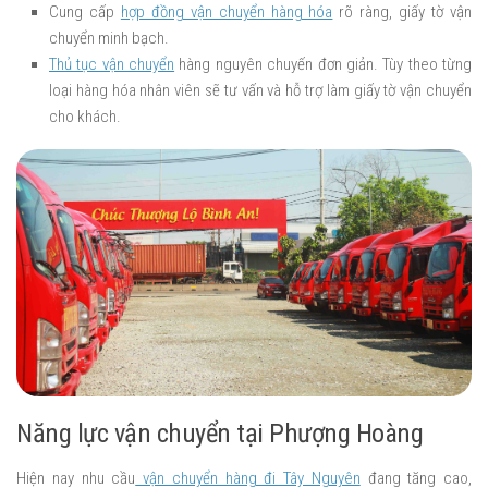
Cung cấp
hợp đồng vận chuyển hàng hóa
rõ ràng, giấy tờ vận
chuyển minh bạch.
Thủ tục vận chuyển
hàng nguyên chuyến đơn giản. Tùy theo từng
loại hàng hóa nhân viên sẽ tư vấn và hỗ trợ làm giấy tờ vận chuyển
cho khách.
Năng lực vận chuyển tại Phượng Hoàng
Hiện nay nhu cầu
vận chuyển hàng đi Tây Nguyên
đang tăng cao,