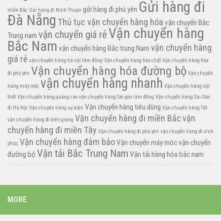
Gửi hàng đi
gửi hàng đi phú yên
miền Bắc
Gửi hàng đi Ninh Thuận
Đà Nẵng
Thủ tục vận chuyển hàng hóa
vận chuyển Bắc
Vận chuyển hàng
vận chuyển giá rẻ
Trung nam
Bắc Nam
vận chuyển hàng
vận chuyển hàng Bắc trung Nam
giá rẻ
vận chuyển hàng hà nội lâm đồng
Vận chuyển hàng hóa chất
Vận chuyển hàng hóa
Vận chuyển hàng hóa đường bộ
đi phú yên
Vận chuyển
vận chuyển hàng nhanh
hàng máy móc
Vận chuyển hàng nội
thất
Vận chuyển hàng quảng cáo
vận chuyển hàng Sài gòn lâm đồng
Vận chuyển hàng Sài Gòn
Vận chuyển hàng tiêu dùng
đi Hà Nội
Vận chuyển hàng sự kiện
Vận chuyển hàng Tết
Vận chuyển hàng đi miền Bắc
vận
vận chuyển hàng đi kiên giang
chuyển hàng đi miền Tây
Vận chuyển hàng đi phú yên
vận chuyển hàng đi vĩnh
Vận chuyển hàng đảm bảo
Vận chuyển máy móc
vận chuyển
phúc
Vận tải Bắc Trung Nam
đường bộ
Vận tải hàng hóa bắc nam
MORE