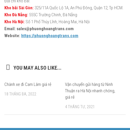
Địa chỉ kho bãi:
Kho bãi Sài Gòn:
325/11A Quốc Lộ 1A, An Phú Đông, Quận 12, Tp HCM.
Kho Đà Nẵng:
555C Trường Chinh, Đà Nẵng
Kho Hà Nội:
Số 1 Phố Thúy Lĩnh, Hoàng Mai, Hà Nội
Email: sales@phuonghoangtrans.com
Website:
https://phuonghoangtrans.com
YOU MAY ALSO LIKE...
Chành xe đi Cam Lâm giá rẻ
Vận chuyển gửi hàng từ Ninh
Thuận ra Hà Nội nhanh chóng,
18 THÁNG BA, 2022
giá rẻ
4 THÁNG TƯ, 2021