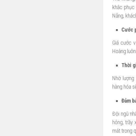
khắc phục 
Nẵng, khác
Cước p
Giá cước v
Hoàng luôn 
Thời g
Nhờ lượng 
hàng hóa sẽ
Đảm bả
Đội ngũ nh
hỏng, trầy 
mát trong q