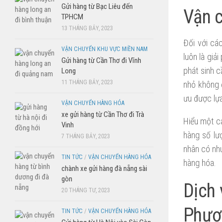
Gửi hàng từ Bạc Liêu đến
Vận c
TPHCM
13 THÁNG BẢY, 2023
Đối với cá
VẬN CHUYỂN KHU VỰC MIỀN NAM
luôn là giả
Gửi hàng từ Cần Thơ đi Vĩnh
phát sinh c
Long
11 THÁNG BẢY, 2023
nhỏ không đ
ưu được lự
VẬN CHUYỂN HÀNG HÓA
xe gửi hàng từ Cần Thơ đi Trà
Hiểu một c
Vinh
hàng số lư
7 THÁNG BẢY, 2023
nhân có nhu
TIN TỨC
/
VẬN CHUYỂN HÀNG HÓA
hàng hóa.
chành xe gửi hàng đà nẵng sài
gòn
Dịch 
20 THÁNG TƯ, 2023
Phượ
TIN TỨC
/
VẬN CHUYỂN HÀNG HÓA