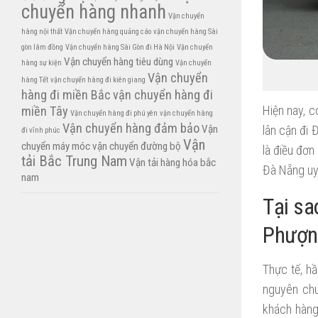
chuyển hàng nhanh
Vận chuyển
hàng nội thất
Vận chuyển hàng quảng cáo
vận chuyển hàng Sài
gòn lâm đồng
Vận chuyển hàng Sài Gòn đi Hà Nội
Vận chuyển
Vận chuyển hàng tiêu dùng
hàng sự kiện
Vận chuyển
Vận chuyển
hàng Tết
vận chuyển hàng đi kiên giang
hàng đi miền Bắc
vận chuyển hàng đi
Hiện nay, c
miền Tây
Vận chuyển hàng đi phú yên
vận chuyển hàng
Vận chuyển hàng đảm bảo
Vận
lân cận đi
đi vĩnh phúc
Vận
chuyển máy móc
vận chuyển đường bộ
là điều đơn
tải Bắc Trung Nam
Vận tải hàng hóa bắc
Đà Nẵng uy 
nam
Tại sa
Phượn
Thực tế, hầ
nguyên chu
khách hàng