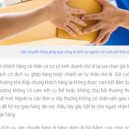
Vận chuyển hàng ghép qua công ty dịch vụ logistic có cước phí khá c
 khách hàng cá nhân và cơ sở kinh doanh nhỏ lẻ lại lựa chọn gửi 
hách có dịch vụ ghép hàng hoặc chành xe tư nhân nhỏ lẻ. Giá c
 thường khá thấp nhưng khách hàng lại không được cam kết đảm bả
hường không có cam kết cụ thể hoặc không chịu bồi thường th
t mát. Ngoài ra, các đơn vị này thường không có nhân viên giao 
 để hỗ trợ giao hàng tận nơi. Điều này gây bất lợi cho người nhận
hận hàng.
 dịch vụ vận chuyển hàng lẻ hàng ghép đi Đà Nẵng của công t