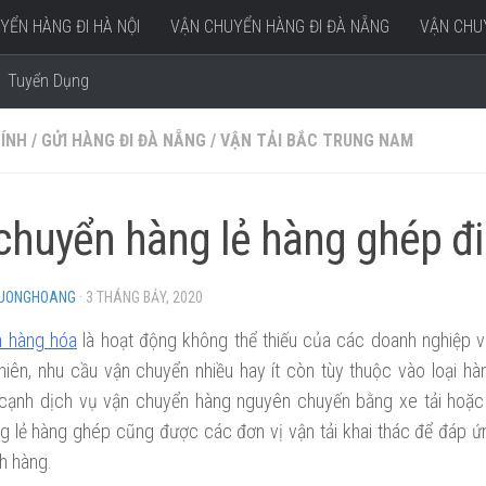
YỂN HÀNG ĐI HÀ NỘI
VẬN CHUYỂN HÀNG ĐI ĐÀ NẴNG
VẬN CHUY
Tuyển Dụng
HÍNH
/
GỬI HÀNG ĐI ĐÀ NẴNG
/
VẬN TẢI BẮC TRUNG NAM
chuyển hàng lẻ hàng ghép đ
HUONGHOANG
·
3 THÁNG BẢY, 2020
n hàng hóa
là hoạt động không thể thiếu của các doanh nghiệp v
nhiên, nhu cầu vận chuyển nhiều hay ít còn tùy thuộc vào loại h
cạnh dịch vụ vận chuyển hàng nguyên chuyến bằng xe tải hoặc 
g lẻ hàng ghép cũng được các đơn vị vận tải khai thác để đáp ứ
h hàng.