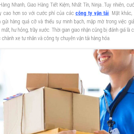
 Hàng Nhanh, Giao Hàng Tiết Kiệm, Nhất Tín, Ninja…Tuy nhiên, cư
y cao hơn so với cước phí của các
công ty vận tải
. Mặt khác,
 gửi hàng quá cỡ và thiếu sự minh bạch, mập mờ trong việc giả
 mất, hư hỏng, trầy xước. Thời gian giao nhận cũng bị đánh giá là
 chành xe tư nhân và công ty chuyên vận tải hàng hóa.