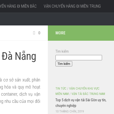
ỂN HÀNG ĐI MIỀN BẮC
VẬN CHUYỂN HÀNG ĐI MIỀN TRUNG
0
MORE
Tìm kiếm
i Đà Nẵng
Tìm kiếm
à cơ sở sản xuất, phân
àng hóa và quy mô hoạt
TIN TỨC
/
VẬN CHUYỂN KHU VỰC
container, dịch vụ vận
MIỀN NAM
/
VẬN TẢI BẮC TRUNG NAM
Top 5 dịch vụ vận tải Sài Gòn uy tín,
ng nhu cầu của mọi đối
chuyên nghiệp
10 THÁNG CHÍN, 2019