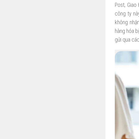
Post, Giao
công ty nà
không nhận
hàng hóa bị
gửi qua các