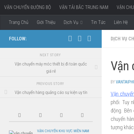
VẬN CHUYỂN ĐƯỜNG BỘ
VẬN TẢI BẮC TRUNG NAM
VẬN CHU
Skip to content
VẬN CHUYỂN HÀNG ĐI MIỀN TÂY
Trang Chủ
Giới Thiệu
Dịch Vụ
Tin Tức
Liên Hệ
FOLLOW:
DỊCH VỤ C
NEXT STORY
Vận 
Vận chuyển máy móc thiết bị đi toàn quốc
giá rẻ
BY
VANTAIP
PREVIOUS STORY
Vận chuyển hàng quảng cáo sự kiện uy tín
Vận chuyể
phối. Tuy 
động. Bên 
chuyển hàn
tượng khác
VẬN CHUYỂN KHU VỰC MIỀN NAM