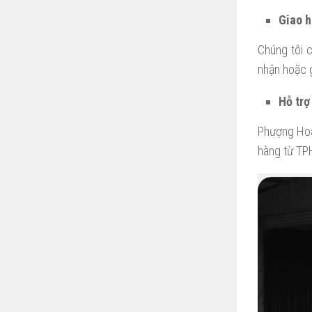
Giao h
Chúng tôi c
nhận hoặc g
Hỗ trợ
Phượng Hoàn
hàng từ TP