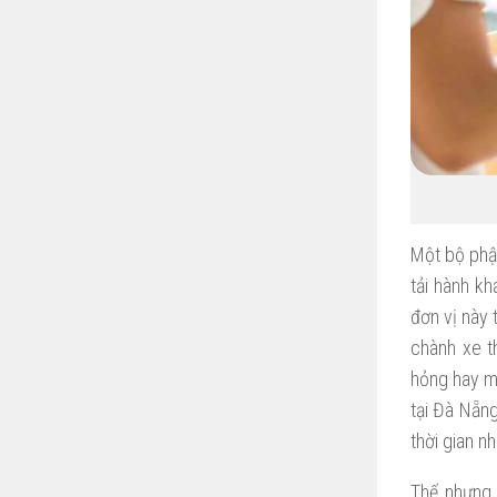
Một bộ phận
tải hành k
đơn vị này
chành xe t
hỏng hay mấ
tại Đà Nẵng
thời gian n
Thế nhưng,