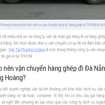
Phượng Hoàng khai thác dịch vụ vận chuyển hàng lẻ, hàng ghép từ TPHCM & Hà 
ó rất nhiều nhà xe và công ty vận tải nhận gửi hàng lẻ và hàng gh
 Đà Nẵng. Để chọn được đơn vị vận chuyển có uy tín và đảm bảo c
 giản.
Vận Tải Phượng Hoàng
là một trong những công ty vận chuy
tín giá rẻ tại TPHCM.
o nên vận chuyển hàng ghép đi Đà Nẵ
g Hoàng?
u hết doanh nghiệp vận tải lớn thường chỉ khai thác dịch vụ vận
yến bằng xe tải hoặc container. Vì thế, khi có nhu cầu gửi hàng
 sẽ nghĩ đến phương án lựa chọn qua các công ty dịch vụ logisti