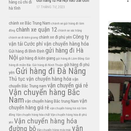
Gửi hàng từ Hà Nội vào Sài Gòn
17 THÁNG TƯ, 2023
chành xe Bắc Trung Nam
chành xe gửi hàng đi lâm
chành xe quận 12
đồng
chành xe sóc trăng
Công ty
chành xe đi phú yên
chành xe đi kiên giang
vận tải
Cước phí vận chuyển hàng hóa
gửi hàng đi Hà
Gửi hàng đi Bình Định
Nội
gửi hàng đi kiên giang
gửi hàng đi Lâm Đồng
Gửi
gửi hàng đi phú
hàng đi miền Bắc
Gửi hàng đi Ninh Thuận
Gửi hàng đi Đà Nẵng
yên
Thủ tục vận chuyển hàng hóa
vận
vận chuyển giá rẻ
chuyển Bắc Trung nam
Vận chuyển hàng Bắc
Nam
vận
vận chuyển hàng Bắc trung Nam
chuyển hàng giá rẻ
vận chuyển hàng hà nội lâm
đồng
Vận chuyển hàng hóa chất
Vận chuyển hàng hóa đi phú
Vận chuyển hàng hóa
yên
vận
đường bộ
Vận chuyển hàng máy móc