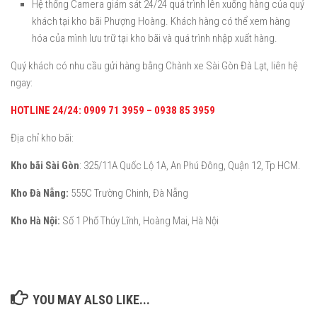
Hệ thống Camera giám sát 24/24 quá trình lên xuống hàng của quý
khách tại kho bãi Phượng Hoàng. Khách hàng có thể xem hàng
hóa của mình lưu trữ tại kho bãi và quá trình nhập xuất hàng.
Quý khách có nhu cầu gửi hàng bằng Chành xe Sài Gòn Đà Lạt, liên hệ
ngay:
HOTLINE 24/24: 0909 71 3959 – 0938 85 3959
Địa chỉ kho bãi:
Kho bãi Sài Gòn
: 325/11A Quốc Lộ 1A, An Phú Đông, Quận 12, Tp HCM.
Kho Đà Nẵng:
555C Trường Chinh, Đà Nẵng
Kho Hà Nội:
Số 1 Phố Thúy Lĩnh, Hoàng Mai, Hà Nội
YOU MAY ALSO LIKE...