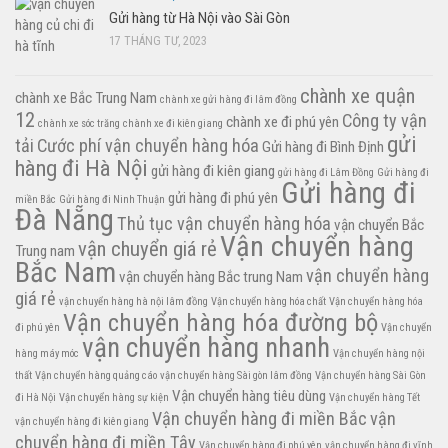
Gửi hàng từ Hà Nội vào Sài Gòn
17 THÁNG TƯ, 2023
chành xe quận
chành xe Bắc Trung Nam
chành xe gửi hàng đi lâm đồng
12
Công ty vận
chành xe đi phú yên
chành xe sóc trăng
chành xe đi kiên giang
gửi
tải
Cước phí vận chuyển hàng hóa
Gửi hàng đi Bình Định
hàng đi Hà Nội
gửi hàng đi kiên giang
gửi hàng đi Lâm Đồng
Gửi hàng đi
Gửi hàng đi
gửi hàng đi phú yên
miền Bắc
Gửi hàng đi Ninh Thuận
Đà Nẵng
Thủ tục vận chuyển hàng hóa
vận chuyển Bắc
Vận chuyển hàng
vận chuyển giá rẻ
Trung nam
Bắc Nam
vận chuyển hàng
vận chuyển hàng Bắc trung Nam
giá rẻ
vận chuyển hàng hà nội lâm đồng
Vận chuyển hàng hóa chất
Vận chuyển hàng hóa
Vận chuyển hàng hóa đường bộ
đi phú yên
Vận chuyển
vận chuyển hàng nhanh
hàng máy móc
Vận chuyển hàng nội
thất
Vận chuyển hàng quảng cáo
vận chuyển hàng Sài gòn lâm đồng
Vận chuyển hàng Sài Gòn
Vận chuyển hàng tiêu dùng
đi Hà Nội
Vận chuyển hàng sự kiện
Vận chuyển hàng Tết
Vận chuyển hàng đi miền Bắc
vận
vận chuyển hàng đi kiên giang
chuyển hàng đi miền Tây
Vận chuyển hàng đi phú yên
vận chuyển hàng đi vĩnh