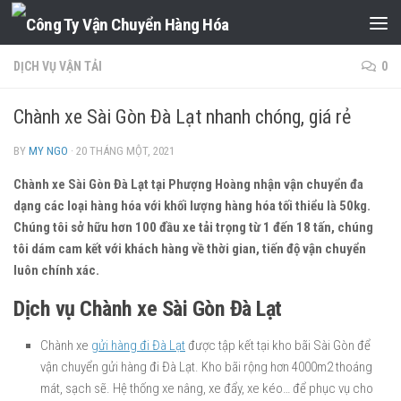
Skip to content
DỊCH VỤ VẬN TẢI
0
Chành xe Sài Gòn Đà Lạt nhanh chóng, giá rẻ
BY
MY NGO
·
20 THÁNG MỘT, 2021
Chành xe Sài Gòn Đà Lạt tại Phượng Hoàng nhận vận chuyển đa
dạng các loại hàng hóa với khối lượng hàng hóa tối thiểu là 50kg.
Chúng tôi sở hữu hơn 100 đầu xe tải trọng từ 1 đến 18 tấn, chúng
tôi dám cam kết với khách hàng về thời gian, tiến độ vận chuyển
luôn chính xác.
Dịch vụ Chành xe Sài Gòn Đà Lạt
Chành xe
gửi hàng đi Đà Lạt
được tập kết tại kho bãi Sài Gòn để
vận chuyển gửi hàng đi Đà Lạt. Kho bãi rộng hơn 4000m2 thoáng
mát, sạch sẽ. Hệ thống xe nâng, xe đẩy, xe kéo… để phục vụ cho