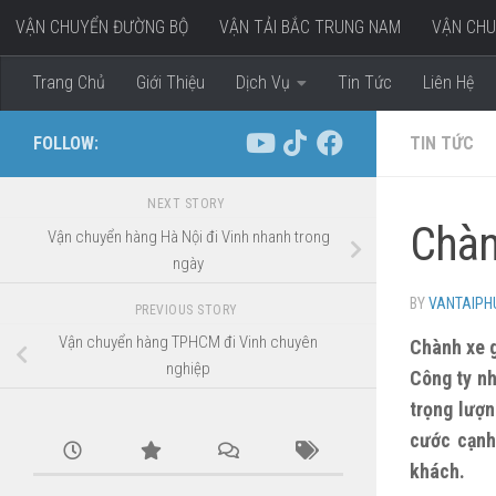
VẬN CHUYỂN ĐƯỜNG BỘ
VẬN TẢI BẮC TRUNG NAM
VẬN CHU
Skip to content
VẬN CHUYỂN HÀNG ĐI MIỀN TÂY
Trang Chủ
Giới Thiệu
Dịch Vụ
Tin Tức
Liên Hệ
FOLLOW:
TIN TỨC
NEXT STORY
Chàn
Vận chuyển hàng Hà Nội đi Vinh nhanh trong
ngày
BY
VANTAIP
PREVIOUS STORY
Vận chuyển hàng TPHCM đi Vinh chuyên
Chành xe g
nghiệp
Công ty nh
trọng lượn
cước cạnh
khách.