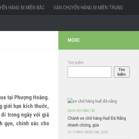
ỂN HÀNG ĐI MIỀN BẮC
VẬN CHUYỂN HÀNG ĐI MIỀN TRUNG
MORE
Tìm kiếm
Tìm
kiếm
qua tại Phượng Hoàng.
 giới hạn kích thước,
DỊCH VỤ VẬN TẢI
đi trong ngày với giá
Chành xe chở hàng Huế Đà Nẵng
nh gọn, chính xác cho
nhanh chóng, gúa
24 THÁNG MƯỜI HAI, 2020