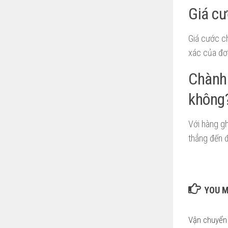
Giá cư
Giá cước ch
xác của đơ
Chành 
không
Với hàng gh
thẳng đến 
YOU M
Vận chuyển 