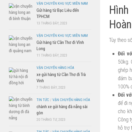
VẬN CHUYỂN KHU VỰC MIỀN NAM
Hình 
Gửi hàng từ Bạc Liêu đến
TPHCM
Hoàn
13 THÁNG BẢY, 2023
VẬN CHUYỂN KHU VỰC MIỀN NAM
Tùy theo số
Gửi hàng từ Cần Thơ đi Vĩnh
Long
Đối vớ
11 THÁNG BẢY, 2023
50kg. 
VẬN CHUYỂN HÀNG HÓA
ghép h
xe gửi hàng từ Cần Thơ đi Trà
đảm bả
Vinh
100% đ
7 THÁNG BẢY, 2023
Đối vớ
TIN TỨC
/
VẬN CHUYỂN HÀNG HÓA
để đi n
chành xe gửi hàng đà nẵng sài
cho kh
gòn
Công ty
20 THÁNG TƯ, 2023
hỗ trợ