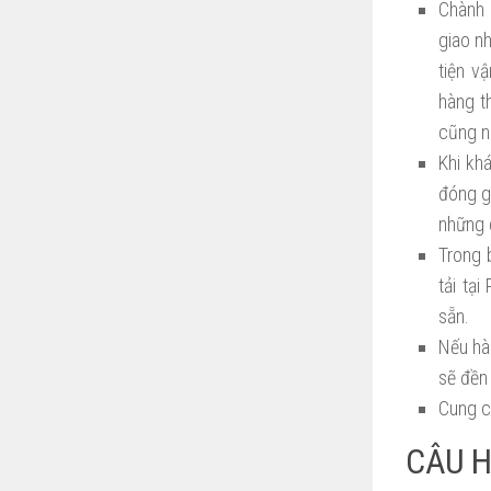
Chành 
giao n
tiện v
hàng t
cũng n
Khi kh
đóng gó
những 
Trong 
tải tạ
sẵn.
Nếu hà
sẽ đền
Cung c
CÂU H