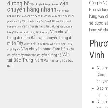
vận
đường bộ
Công ty Vận
Vận chuyển hàng máy móc
chuyển hàng nhanh
Nhờ số lượ
Vận chuyển
hàng vận c
hàng nội thất
Vận chuyển hàng quảng cáo
vận chuyển hàng Sài
gòn lâm đồng
Vận chuyển hàng Sài Gòn đi Hà Nội
Vận chuyển
sẽ được sắ
Vận chuyển hàng tiêu dùng
hàng sự kiện
Vận chuyển
hàng sẽ ch
Vận chuyển
hàng Tết
vận chuyển hàng đi kiên giang
hàng đi miền Bắc
vận chuyển hàng đi
Phươ
miền Tây
Vận chuyển hàng đi phú yên
vận chuyển hàng
Vận chuyển hàng đảm bảo
Vận
đi vĩnh phúc
Vinh
Vận
chuyển máy móc
vận chuyển đường bộ
tải Bắc Trung Nam
Vận tải hàng hóa bắc
nam
Giao n
Công t
chuyển
Giao n
nơi th
Giao n