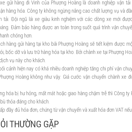
xe gửi hàng đi Vinh của Phượng Hoàng là doanh nghiệp vận tải
hận hàng hóa. Công ty không ngừng nâng cao chất lượng vụ và đầ
ận tải. Đội ngũ lái xe giàu kinh nghiệm với các dòng xe mới đư
háng. Đảm bảo hàng được an toàn trong suốt quá trình vận chuyển
hanh chóng hơn.
ách hàng gửi hàng tại kho bãi Phượng Hoàng sẽ tiết kiệm được mộ
i, bốc dỡ và lưu trữ hàng hóa tại kho. Bởi chành xe tại Phượng Ho
dịch vụ này cho khách.
bối cảnh hiện nay có khá nhiều doanh nghiệp tăng chi phí vận chu
i Phượng Hoàng không như vậy. Giá cước vận chuyển chành xe đi 
ng hóa bị hư hỏng, mất mát hoặc giao hàng chậm trễ thì Công t
 bù thỏa đáng cho khách.
ấp đầy đủ hóa đơn, chứng từ vận chuyển và xuất hóa đơn VAT nếu
ỎI THƯỜNG GẶP