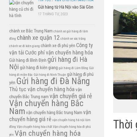
TIN TỨC
/
VẬN CHUYỂN HÀNG HÓA
Gửi hàng từ Hà Nội vào Sài Gòn
17 THÁNG TƯ, 2023
chành xe Bắc Trung Nam
chành xe gửi hàng đi lâm
chành xe quận 12
đồng
chành xe sóc trăng
Công ty
chành xe đi phú yên
chành xe đi kiên giang
vận tải
Cước phí vận chuyển hàng hóa
gửi hàng đi Hà
Gửi hàng đi Bình Định
Nội
gửi hàng đi kiên giang
gửi hàng đi Lâm Đồng
Gửi
gửi hàng đi phú
hàng đi miền Bắc
Gửi hàng đi Ninh Thuận
Gửi hàng đi Đà Nẵng
yên
Thủ tục vận chuyển hàng hóa
vận
vận chuyển giá rẻ
chuyển Bắc Trung nam
Vận chuyển hàng Bắc
Nam
vận
vận chuyển hàng Bắc trung Nam
chuyển hàng giá rẻ
Thời 
vận chuyển hàng hà nội lâm
đồng
Vận chuyển hàng hóa chất
Vận chuyển hàng hóa đi phú
Vận chuyển hàng hóa
yên