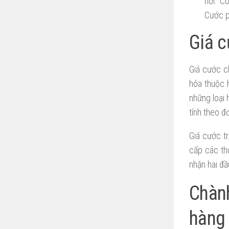
nơi. C
Cước p
Giá c
Giá cước ch
hóa thuộc h
những loại 
tính theo đ
Giá cước t
cấp các th
nhận hai đầ
Chành
hàng