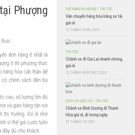
 tại Phượng
GỬI HÀNG ĐI HÀ NỘI
/
TIN TỨC
Vận chuyển hàng hóa bằng xe tải
giá rẻ
12 THÁNG CHÍN, 2019
 thức:
TIN TỨC
ển đơn hàng ít nhất là
Chành xe đi Gia Lai nhanh chóng,
ượng ít thì phương thức
giá rẻ
ếp hàng hóa cẩn thận để
12 THÁNG MƯỜI MỘT, 2020
 có chính sách đền bù
trị cao, số lượng lớn đủ
DỊCH VỤ VẬN TẢI
/
TIN TỨC
nơi và giao hàng tận nơi
Chành xe Bình Dương đi Thanh
 thị trường. Đó là nhờ
Hóa giá rẻ, đi trong ngày
hính vì thế giá cước luôn
22 THÁNG TƯ, 2021
a đầy đủ cho khách.