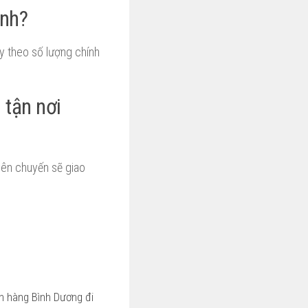
inh?
ùy theo số lượng chính
 tận nơi
yên chuyến sẽ giao
n hàng Bình Dương đi