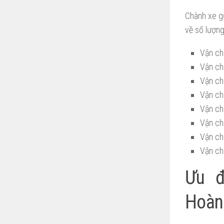
Chành xe gử
về số lượng
Vận ch
Vận ch
Vận ch
Vận chu
Vận ch
Vận ch
Vận ch
Vận ch
Ưu đ
Hoàn