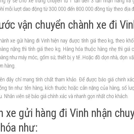
ông ty sẽ cho xe trung chuyển từ 1 tấn đến 3 tấn nhận hàng và g
hí mỗi lượt dao động từ 300.000 đến 800.000 đồng tùy theo địa đ
ước vận chuyển chành xe đi Vin
ành xe gửi hàng đi Vinh hiện nay được tính giá theo kg, theo khố
àng nặng thì tính giá theo kg. Hàng hóa thuộc hàng nhẹ thì giá c
hàng như máy móc, gốm sứ, thiết bị y tế…Hoặc đồ dọn nhà, dọn vă
ơn hàng.
rên đây chỉ mang tính chất tham khảo. Để được báo giá chinh xá
ông tin như: tên hàng, kích thước hoặc cân nặng của hàng, số lư
u. Nhân viên sẽ báo giá chính xác và nhanh gọn nhất cho khách.
 xe gửi hàng đi Vinh nhận chuy
 hóa như: