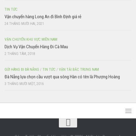
TIN TỨC
Vận chuyển hàng Long An đi Bình Định giá rẻ
24 THÁNG MƯỜI HAI, 2021
VẬN CHUYỂN KHU VỰC MIỀN NAM
Dịch Vụ Vận Chuyển Hàng Đi Cà Mau
2 THÁNG TÁM, 2018
GỬI HÀNG ĐI ĐÀ NẴNG
/
TIN TỨC
/
VẬN TẢI BẮC TRUNG NAM
Đà Nẵng lựa chọn cầu vượt qua sông Hàn có tên là Phượng Hoàng
3 THÁNG MƯỜI MỘT, 2016