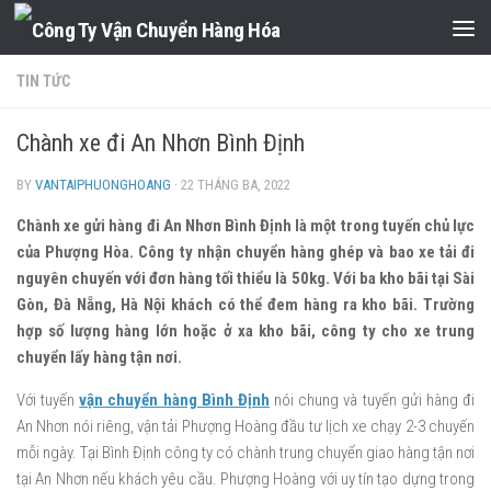
Skip to content
TIN TỨC
Chành xe đi An Nhơn Bình Định
BY
VANTAIPHUONGHOANG
·
22 THÁNG BA, 2022
Chành xe gửi hàng đi An Nhơn Bình Định là một trong tuyến chủ lực
của Phượng Hòa. Công ty nhận chuyển hàng ghép và bao xe tải đi
nguyên chuyến với đơn hàng tối thiểu là 50kg. Với ba kho bãi tại Sài
Gòn, Đà Nẵng, Hà Nội khách có thể đem hàng ra kho bãi. Trường
hợp số lượng hàng lớn hoặc ở xa kho bãi, công ty cho xe trung
chuyển lấy hàng tận nơi.
Với tuyến
vận chuyển hàng Bình Định
nói chung và tuyến gửi hàng đi
An Nhơn nói riêng, vận tải Phượng Hoàng đầu tư lịch xe chạy 2-3 chuyến
mỗi ngày. Tại Bình Định công ty có chành trung chuyển giao hàng tận nơi
tại An Nhơn nếu khách yêu cầu. Phượng Hoàng với uy tín tạo dựng trong