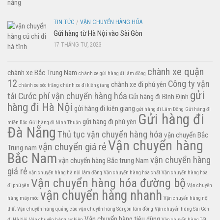
TIN TỨC
/
VẬN CHUYỂN HÀNG HÓA
Gửi hàng từ Hà Nội vào Sài Gòn
17 THÁNG TƯ, 2023
chành xe quận
chành xe Bắc Trung Nam
chành xe gửi hàng đi lâm đồng
12
Công ty vận
chành xe đi phú yên
chành xe sóc trăng
chành xe đi kiên giang
gửi
tải
Cước phí vận chuyển hàng hóa
Gửi hàng đi Bình Định
hàng đi Hà Nội
gửi hàng đi kiên giang
gửi hàng đi Lâm Đồng
Gửi hàng đi
Gửi hàng đi
gửi hàng đi phú yên
miền Bắc
Gửi hàng đi Ninh Thuận
Đà Nẵng
Thủ tục vận chuyển hàng hóa
vận chuyển Bắc
Vận chuyển hàng
vận chuyển giá rẻ
Trung nam
Bắc Nam
vận chuyển hàng
vận chuyển hàng Bắc trung Nam
giá rẻ
vận chuyển hàng hà nội lâm đồng
Vận chuyển hàng hóa chất
Vận chuyển hàng hóa
Vận chuyển hàng hóa đường bộ
đi phú yên
Vận chuyển
vận chuyển hàng nhanh
hàng máy móc
Vận chuyển hàng nội
thất
Vận chuyển hàng quảng cáo
vận chuyển hàng Sài gòn lâm đồng
Vận chuyển hàng Sài Gòn
Vận chuyển hàng tiêu dùng
đi Hà Nội
Vận chuyển hàng sự kiện
Vận chuyển hàng Tết