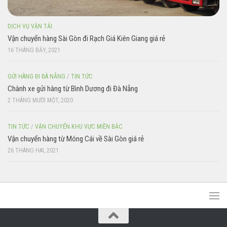
DỊCH VỤ VẬN TẢI
Vận chuyển hàng Sài Gòn đi Rạch Giá Kiên Giang giá rẻ
16 THÁNG BẢY, 2021
GỬI HÀNG ĐI ĐÀ NẴNG
/
TIN TỨC
Chành xe gửi hàng từ Bình Dương đi Đà Nẵng
2 THÁNG MƯỜI MỘT, 2020
TIN TỨC
/
VẬN CHUYỂN KHU VỰC MIỀN BẮC
Vận chuyển hàng từ Móng Cái về Sài Gòn giá rẻ
26 THÁNG HAI, 2021