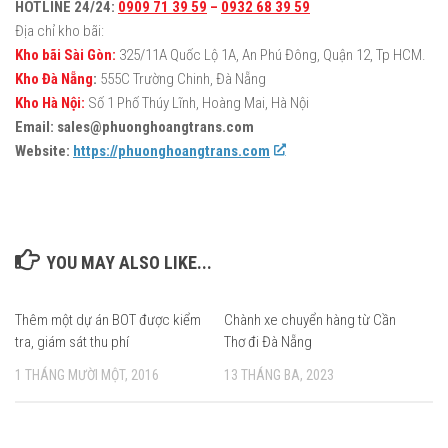
HOTLINE 24/24:
0909 71 39 59
–
0932 68 39 59
Địa chỉ kho bãi:
Kho bãi Sài Gòn:
325/11A Quốc Lộ 1A, An Phú Đông, Quận 12, Tp HCM.
Kho Đà Nẵng
:
555C Trường Chinh, Đà Nẵng
Kho Hà Nội:
Số 1 Phố Thúy Lĩnh, Hoàng Mai, Hà Nội
Email: sales@phuonghoangtrans.com
Website:
https://phuonghoangtrans.com
YOU MAY ALSO LIKE...
Thêm một dự án BOT được kiểm
0
Chành xe chuyển hàng từ Cần
tra, giám sát thu phí
Thơ đi Đà Nẵng
1 THÁNG MƯỜI MỘT, 2016
13 THÁNG BA, 2023